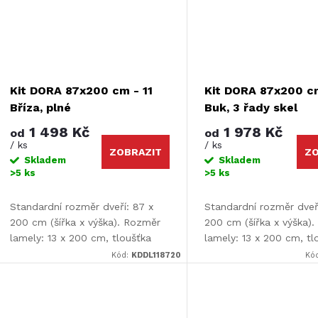
Kit DORA 87x200 cm - 11
Kit DORA 87x200 cm
Bříza, plné
Buk, 3 řady skel
1 498 Kč
1 978 Kč
od
od
/ ks
/ ks
ZOBRAZIT
ZO
Skladem
Skladem
>5 ks
>5 ks
Standardní rozměr dveří: 87 x
Standardní rozměr dveř
200 cm (šířka x výška). Rozměr
200 cm (šířka x výška)
lamely: 13 x 200 cm, tloušťka
lamely: 13 x 200 cm, tl
lamely: 9 mm.
lamely: 9 mm.
Kód:
KDDL118720
Kó