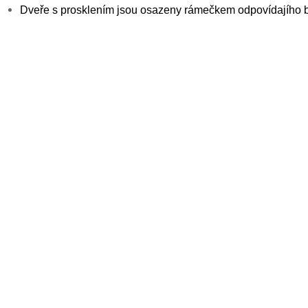
v
Dveře s prosklením jsou osazeny rámečkem odpovídajího 
k
y
v
ý
p
s
u