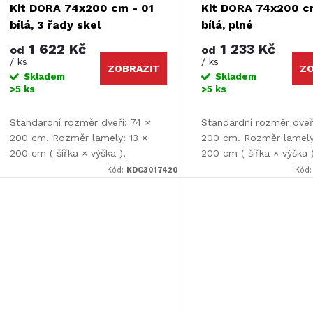
p
Kit DORA 74x200 cm - 01
Kit DORA 74x200 c
o
bílá, 3 řady skel
bílá, plné
r
1 622 Kč
1 233 Kč
od
od
d
/ ks
/ ks
ZOBRAZIT
ZO
o
Skladem
Skladem
>5 ks
>5 ks
u
d
Standardní rozměr dveří: 74 ×
Standardní rozměr dveří
k
200 cm. Rozměr lamely: 13 ×
200 cm. Rozměr lamely
u
200 cm ( šířka × výška ),
200 cm ( šířka × výška )
t
tloušťka lamely: 9 mm. Dveře je
tloušťka lamely: 9 mm.
Kód:
KDC3017420
Kód
k
nutné před montáží upravit.
nutné před montáží upr
ů
t
ů