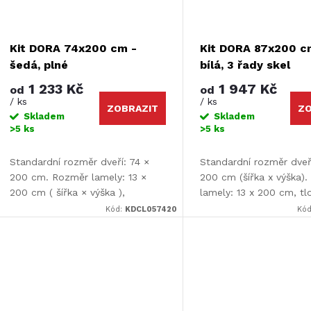
Kit DORA 74x200 cm -
Kit DORA 87x200 c
šedá, plné
bílá, 3 řady skel
1 233 Kč
1 947 Kč
od
od
/ ks
/ ks
ZOBRAZIT
ZO
Skladem
Skladem
>5 ks
>5 ks
Standardní rozměr dveří: 74 ×
Standardní rozměr dveř
200 cm. Rozměr lamely: 13 ×
200 cm (šířka x výška)
200 cm ( šířka × výška ),
lamely: 13 x 200 cm, tl
tloušťka lamely: 9 mm. Dveře je
lamely: 9 mm.
Kód:
KDCL057420
Kó
nutné před montáží upravit.