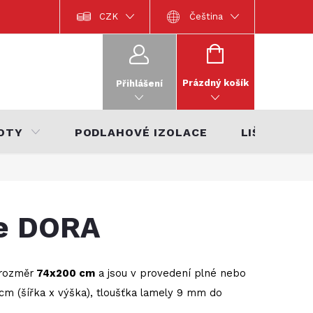
Dokumentace k výrobkům
CZK
Katalog interiérů 2022
Čeština
Katalo
NÁKUPNÍ
KOŠÍK
Prázdný košík
Přihlášení
OTY
PODLAHOVÉ IZOLACE
LIŠTY
ře DORA
 rozměr
74x200 cm
a jsou v provedení plné nebo
cm (šířka x výška), tloušťka lamely 9 mm do