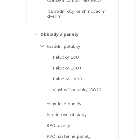
Obložka zárubní MODULO
Náhradní díly ke shrnovacím
dveřím
Obklady a panely
Fasádní palubky
Palubky ECO
Palubky ECO+
Palubky HARD
Vinylové palubky ISO20
Akustické panely
Interiérové obklady
SPC panely
PVC nástěnné panely