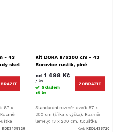
m - 43
Kit DORA 87x200 cm - 43
řady skel
Borovice rustik, plné
1 498 Kč
od
/ ks
BRAZIT
ZOBRAZIT
Skladem
>5 ks
í: 87 x
Standardní rozměr dveří: 87 x
. Rozměr
200 cm (šířka x výška). Rozměr
oušťka
lamely: 13 x 200 cm, tloušťka
lamely: 9 mm.
:
KDD3438720
Kód:
KDDL438720