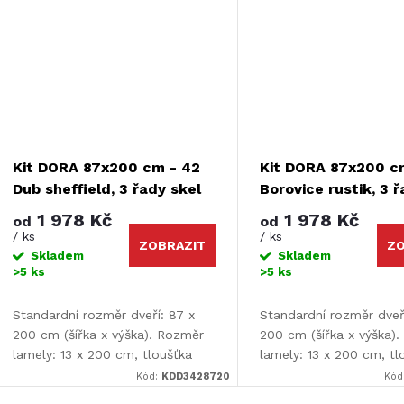
Kit DORA 87x200 cm - 42
Kit DORA 87x200 c
Dub sheffield, 3 řady skel
Borovice rustik, 3 
1 978 Kč
1 978 Kč
od
od
/ ks
/ ks
ZOBRAZIT
ZO
Skladem
Skladem
>5 ks
>5 ks
Standardní rozměr dveří: 87 x
Standardní rozměr dveř
200 cm (šířka x výška). Rozměr
200 cm (šířka x výška)
lamely: 13 x 200 cm, tloušťka
lamely: 13 x 200 cm, tl
lamely: 9 mm.
lamely: 9 mm.
Kód:
KDD3428720
Kód