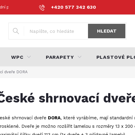
+420 577 342 630
dní podmínky
Podmínky ochrany osobních údajů
Volná místa
HLEDAT
WPC
PARAPETY
PLASTOVÉ PL
cí dveře DORA
České shrnovací dve
eské shrnovací dveře
DORA
, které vyrábíme, mají standardní
rosklené. Dveře je možno rozšířit lamelou s rozměry 13 x 200 
aximální šířky dveří 113 cm (1x dveře + 3 přídavné lamely).