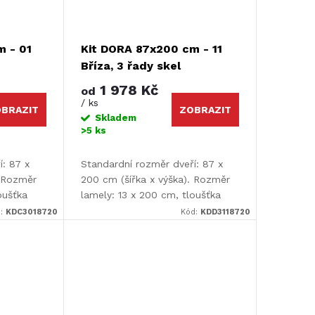
m - 01
Kit DORA 87x200 cm - 11
Bříza, 3 řady skel
1 978 Kč
od
/ ks
BRAZIT
ZOBRAZIT
Skladem
>5 ks
í: 87 x
Standardní rozměr dveří: 87 x
. Rozměr
200 cm (šířka x výška). Rozměr
oušťka
lamely: 13 x 200 cm, tloušťka
lamely: 9 mm.
d:
KDC3018720
Kód:
KDD3118720