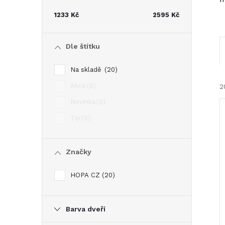
t
1233
Kč
2595
Kč
r
Dle štítku
a
Na skladě
20
n
Akce
0
2
Novinka
0
n
Tip
0
í
Značky
p
í
HOPA CZ
20
i
a
n
Barva dveří