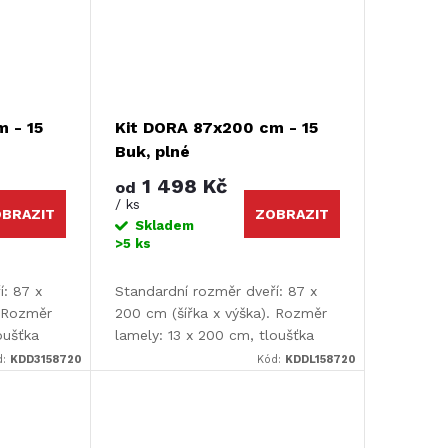
 - 15
Kit DORA 87x200 cm - 15
Buk, plné
1 498 Kč
od
/ ks
BRAZIT
ZOBRAZIT
Skladem
>5 ks
í: 87 x
Standardní rozměr dveří: 87 x
. Rozměr
200 cm (šířka x výška). Rozměr
oušťka
lamely: 13 x 200 cm, tloušťka
lamely: 9 mm.
d:
KDD3158720
Kód:
KDDL158720