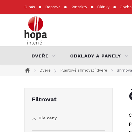
Přejít
O nás
Doprava
Kontakty
Články
Obcho
na
obsah
DVEŘE
OBKLADY A PANELY
Dveře
Plastové shrnovací dveře
Shrnova
Domů
P
o
Č
Dle ceny
s
p
m