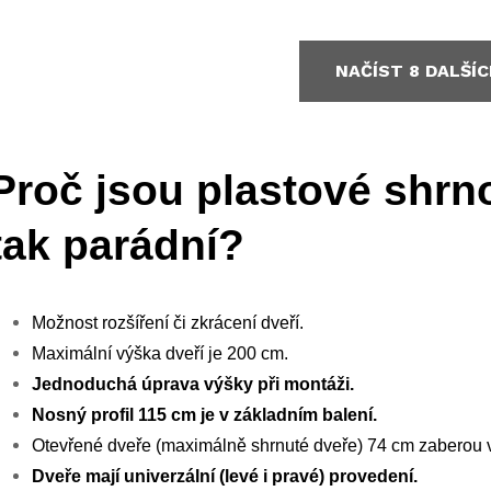
O
NAČÍST 8 DALŠÍ
v
Proč jsou plastové shr
á
d
tak parádní?
a
c
Možnost rozšíření či zkrácení dveří.
Maximální výška dveří je 200 cm.
Jednoduchá úprava výšky při montáži.
p
Nosný profil 115 cm je v základním balení.
r
Otevřené dveře (maximálně shrnuté dveře) 74 cm zaberou 
Dveře mají univerzální (levé i pravé) provedení.