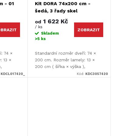
m - 01
Kit DORA 74x200 cm -
šedá, 3 řady skel
1 622 Kč
od
/ ks
BRAZIT
ZOBRAZIT
Skladem
>5 ks
: 74 ×
Standardní rozměr dveří: 74 ×
: 13 ×
200 cm. Rozměr lamely: 13 ×
,
200 cm ( šířka × výška ),
 Dveře je
tloušťka lamely: 9 mm. Dveře je
:
KDCL017420_
Kód:
KDC3057420
avit.
nutné před montáží upravit.