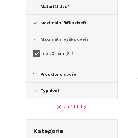
e
Materiál dveří
l
Maximální šířka dveří
Maximální výška dveří
do 200 cm
20
Prosklené dveře
Typ dveří
Zrušit filtry
Přeskočit
Kategorie
kategorie