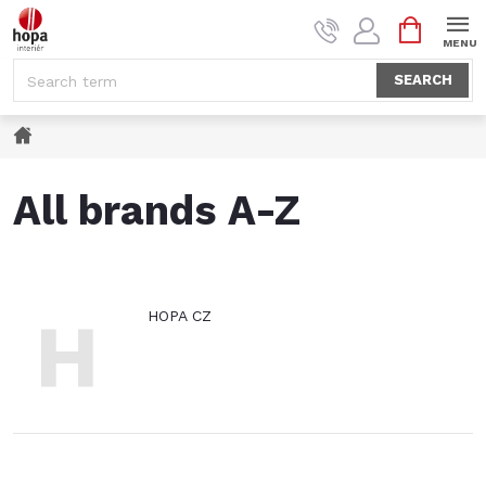
Skip
SHOPPI
to
CART
content
SEARCH
Home
All brands A-Z
H
HOPA CZ