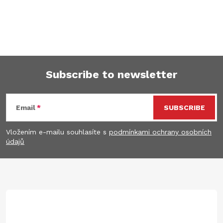
Subscribe to newsletter
F
Email
SUBSCRIBE
o
Vložením e-mailu souhlasíte s
podmínkami ochrany osobních
o
údajů
t
e
r