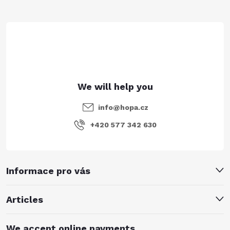
t
e
r
info
@
hopa.cz
+420 577 342 630
Informace pro vás
Articles
We accept online payments