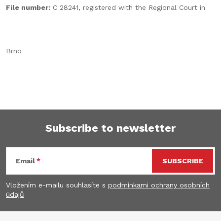
File number:
C 28241, registered with the Regional Court in
Brno
Subscribe to newsletter
F
Email
SUBSCRIBE
o
Vložením e-mailu souhlasíte s
podmínkami ochrany osobních
o
údajů