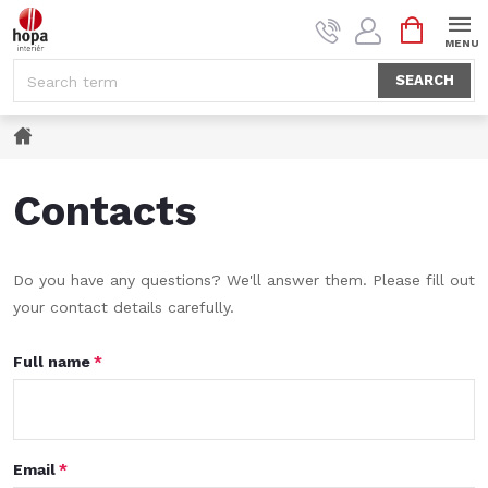
Skip
SHOPPI
to
CART
content
SEARCH
Home
Contacts
Do you have any questions? We'll answer them. Please fill out
your contact details carefully.
Full name
Email