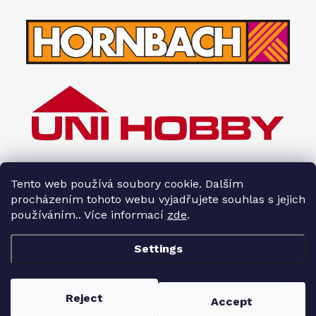
Tento web používá soubory cookie. Dalším
procházením tohoto webu vyjadřujete souhlas s jejich
používáním.. Více informací
zde
.
Settings
Copyright 2026
Interiéry HOPA
. All rights reserved.
Reject
Accept
Created by Shoptet