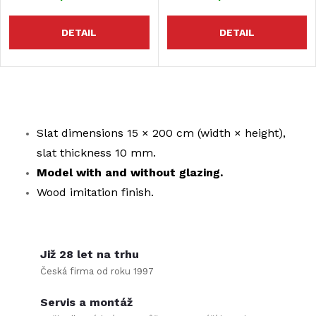
p
o
r
DETAIL
DETAIL
r
o
t
d
L
i
i
Slat dimensions 15 × 200 cm (width × height),
u
slat thickness 10 mm.
n
s
c
Model with and without glazing.
t
g
Wood imitation finish.
t
i
s
n
Již 28 let na trhu
g
Česká firma od roku 1997
c
Servis a montáž