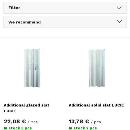
Filter
P
We recommend
r
Least expensive
L
Most expensive
o
i
Bestsellers
d
Alphabetically
s
u
t
c
o
Additional glazed slat
Additional solid slat LUCIE
t
LUCIE
f
s
22,08 €
13,78 €
/ pcs
/ pcs
In stock
3 pcs
In stock
2 pcs