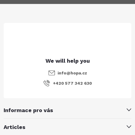
t
e
r
info
@
hopa.cz
+420 577 342 630
Informace pro vás
Articles