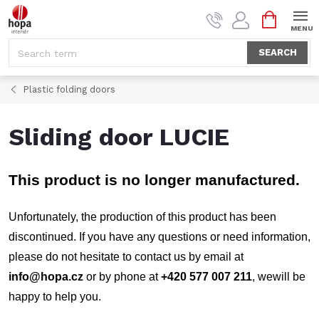
Skip
SHOPPI
to
CART
content
SEARCH
Plastic folding doors
Sliding door LUCIE
This product is no longer manufactured.
Unfortunately, the production of this product has been
discontinued.
If you have any questions or need information,
please do not hesitate to contact us by email at
info@hopa.cz
or by phone at
+420 577 007 211
, we
will be
happy to help you.