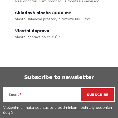
Naši odborníci vám pomůžou s montáží i servisem
o
Skladová plocha 8000 m2
n
Vlastní skladové prostory o rozloze 8000 m2
t
Vlastní doprava
r
Vlastní doprava po celé ČR
o
l
s
Subscribe to newsletter
F
Email
SUBSCRIBE
o
Vložením e-mailu souhlasíte s
podmínkami ochrany osobních
o
údajů