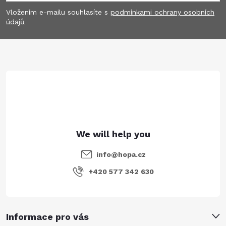
o
Vložením e-mailu souhlasíte s
podmínkami ochrany osobních
o
údajů
t
e
r
info
@
hopa.cz
+420 577 342 630
Informace pro vás