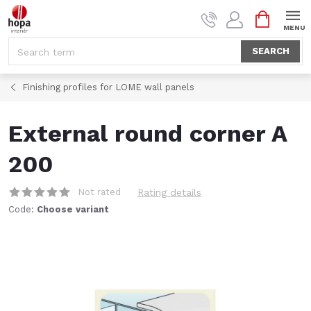
Skip
SHOPPI
to
CART
content
SEARCH
Finishing profiles for LOME wall panels
External round corner A
200
Not rated
Rating details
Code:
Choose variant