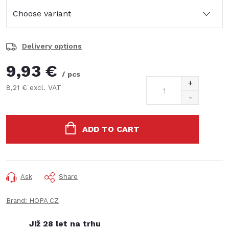
Delivery options
9,93 €
/ pcs
8,21 € excl. VAT
Measure
price:
ADD TO CART
Ask
Share
Brand:
HOPA CZ
Již 28 let na trhu