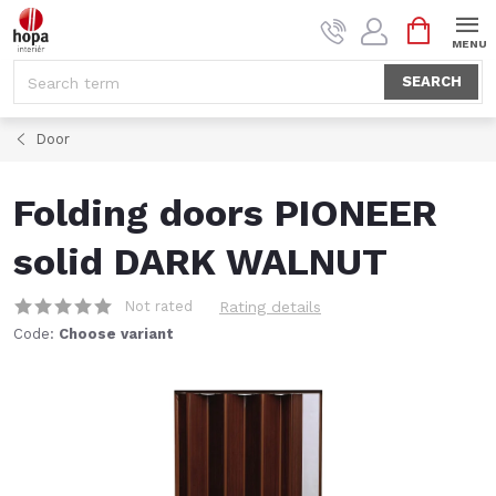
Skip
SHOPPI
to
CART
content
SEARCH
Door
Folding doors PIONEER
solid DARK WALNUT
Not rated
Rating details
Code:
Choose variant