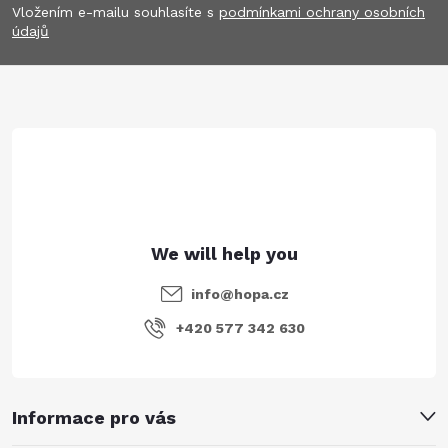
Vložením e-mailu souhlasíte s
podmínkami ochrany osobních
o
údajů
t
e
r
info
@
hopa.cz
+420 577 342 630
Informace pro vás