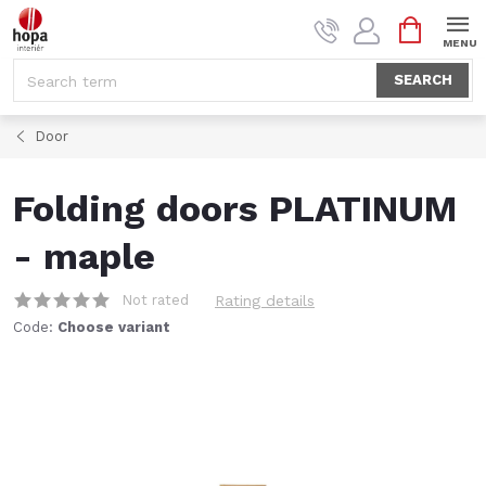
Skip
SHOPPI
to
CART
content
SEARCH
Door
Folding doors PLATINUM
- maple
Not rated
Rating details
Code:
Choose variant