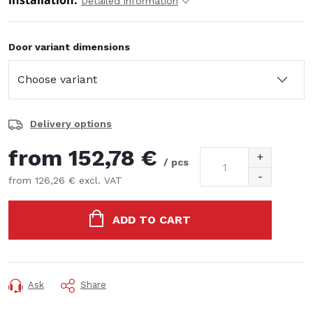
installation.
Detailed information
Door variant dimensions
Delivery options
from
152,78 €
/ pcs
from
126,26 €
excl. VAT
Measure
price:
ADD TO CART
Ask
Share