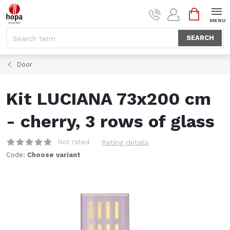
Skip
SHOPPI
to
CART
content
SEARCH
Door
Kit LUCIANA 73x200 cm
- cherry, 3 rows of glass
Not rated
Rating details
Code:
Choose variant