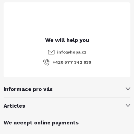
e
r
info
@
hopa.cz
+420 577 342 630
Informace pro vás
Articles
We accept online payments