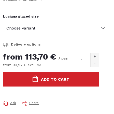
Luciana glazed size
Delivery options
from
113,70 €
/ pcs
from
93,97 €
excl. VAT
Measure
price:
ADD TO CART
Ask
Share