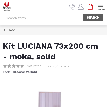
Skip
SHOPPI
to
CART
content
SEARCH
Door
Kit LUCIANA 73x200 cm
- moka, solid
Not rated
Rating details
Code:
Choose variant