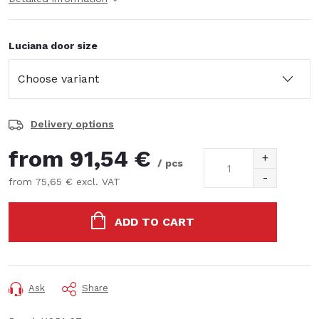
Luciana door size
Delivery options
from
91,54 €
/ pcs
from
75,65 €
excl. VAT
Measure
price:
ADD TO CART
Ask
Share