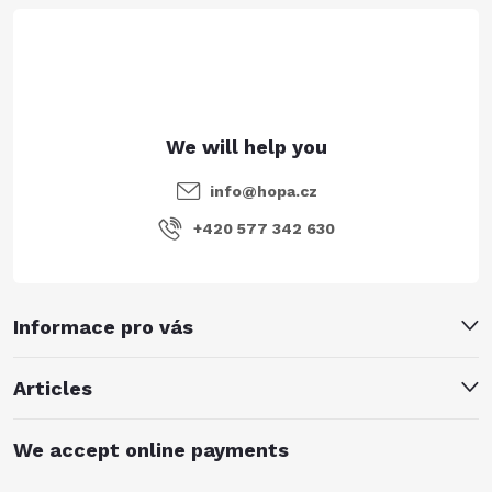
e
r
info
@
hopa.cz
+420 577 342 630
Informace pro vás
Articles
We accept online payments