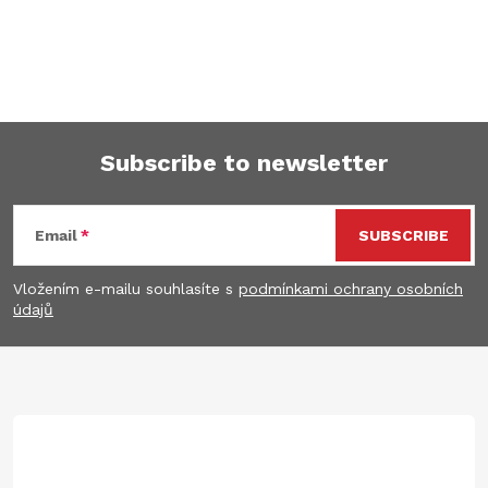
Subscribe to newsletter
F
Email
SUBSCRIBE
o
Vložením e-mailu souhlasíte s
podmínkami ochrany osobních
o
údajů
t
e
r