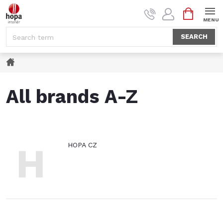
Skip
SHOPPI
to
CART
content
SEARCH
Home
All brands A-Z
H
HOPA CZ