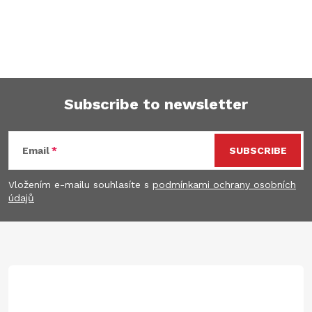
Subscribe to newsletter
F
Email
SUBSCRIBE
o
Vložením e-mailu souhlasíte s
podmínkami ochrany osobních
o
údajů
t
e
r