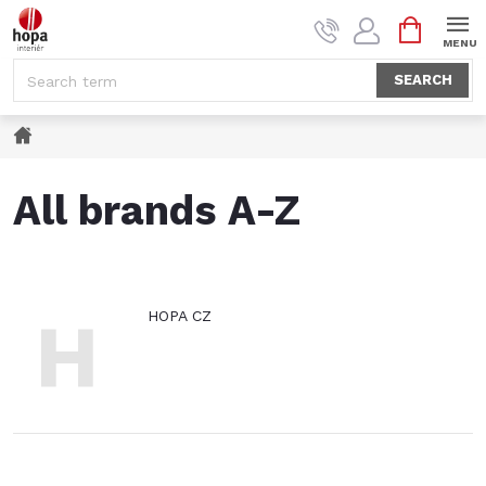
Skip
SHOPPI
to
CART
content
SEARCH
Home
All brands A-Z
H
HOPA CZ