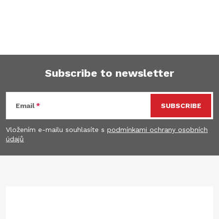
Subscribe to newsletter
F
Email
SUBSCRIBE
o
Vložením e-mailu souhlasíte s
podmínkami ochrany osobních
o
údajů
t
e
r