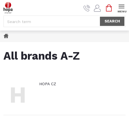
Skip
SHOPPI
to
CART
content
SEARCH
Home
All brands A-Z
H
HOPA CZ