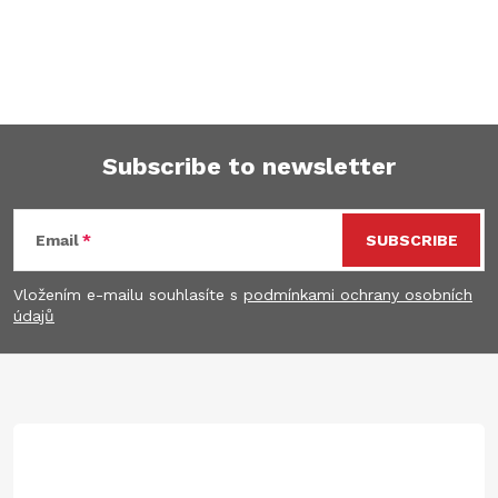
Subscribe to newsletter
F
Email
SUBSCRIBE
o
Vložením e-mailu souhlasíte s
podmínkami ochrany osobních
o
údajů
t
e
r