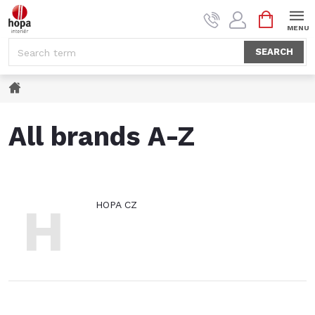
Skip
SHOPPI
to
CART
content
SEARCH
Home
All brands A-Z
H
HOPA CZ