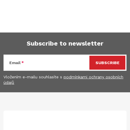
Subscribe to newsletter
F
Email
SUBSCRIBE
o
Vložením e-mailu souhlasíte s
podmínkami ochrany osobních
o
údajů
t
e
r