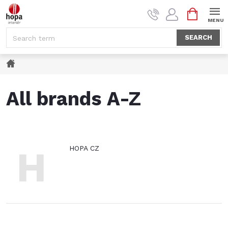
Skip
SHOPPI
to
CART
content
SEARCH
Home
All brands A-Z
H
HOPA CZ