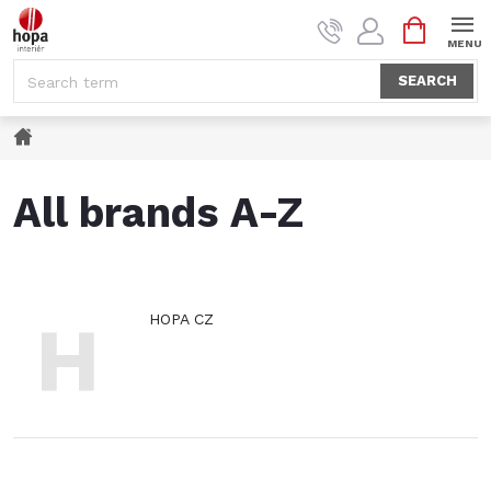
Skip
SHOPPI
to
CART
content
SEARCH
Home
All brands A-Z
H
HOPA CZ