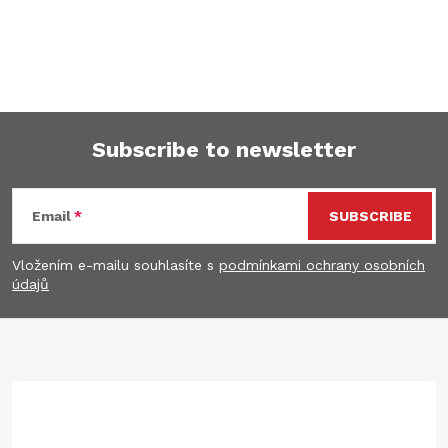
Subscribe to newsletter
F
Email
SUBSCRIBE
o
Vložením e-mailu souhlasíte s
podmínkami ochrany osobních
o
údajů
t
e
r