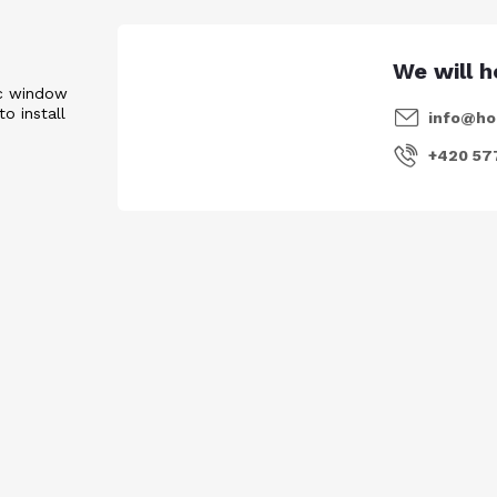
ic window
to install
info
@
ho
+420 57
Email
Vložením e-mailu souhlasíte s
podmí