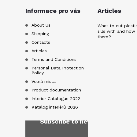
t
Informace pro vás
Articles
e
About Us
What to cut plast
sills with and how 
Shipping
them?
r
Contacts
Articles
Terms and Conditions
Personal Data Protection
Policy
Volná místa
Product documentation
Interior Catalogue 2022
Katalog interiérů 2026
Subscribe to newsletter