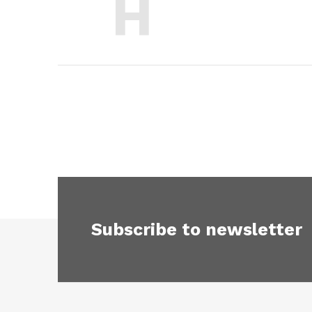
H
Subscribe to newsletter
F
o
o