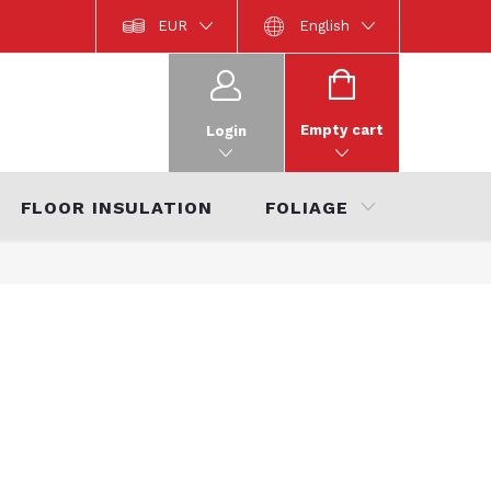
místa
Product documentation
EUR
Interior Catalogue 2022
English
Ka
SHOPPING
CART
Empty cart
Login
FLOOR INSULATION
FOLIAGE
SALE