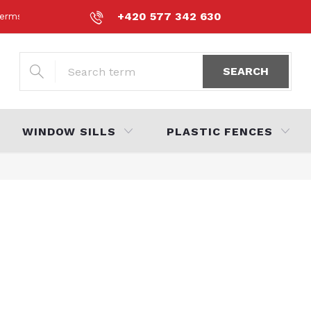
+420 577 342 630
erms and Conditions
Personal Data Protection Policy
Volná 
SEARCH
WINDOW SILLS
PLASTIC FENCES