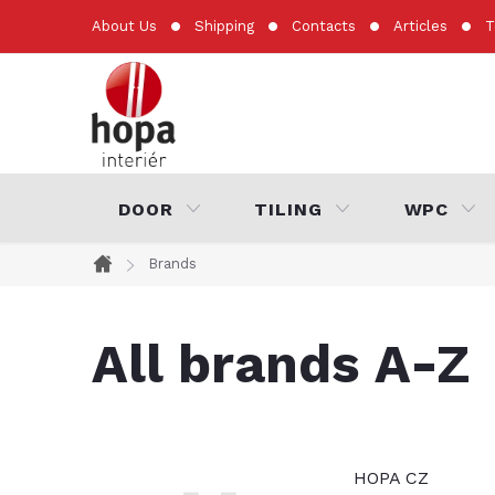
Skip
About Us
Shipping
Contacts
Articles
T
to
content
DOOR
TILING
WPC
Brands
Home
All brands A-Z
HOPA CZ