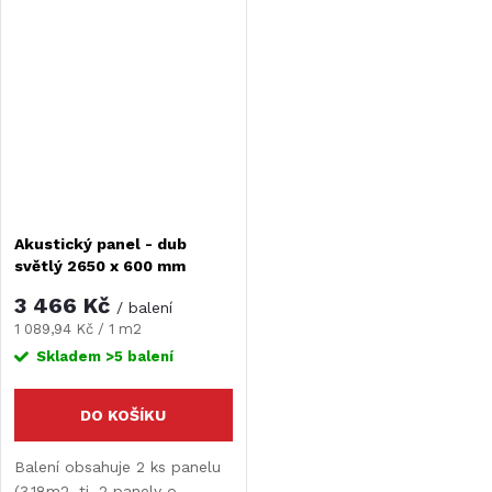
představují skvělé řešení pro
představují skvělé řešení pro
každý prostor, kde je
každý prostor, kde je
potřeba zlepšit akustiku a...
potřeba zlepšit akustiku a...
Akustický panel - dub
světlý 2650 x 600 mm
3 466 Kč
/ balení
Měrná
1 089,94 Kč / 1 m2
cena:
Skladem
>5 balení
DO KOŠÍKU
Balení obsahuje 2 ks panelu
(3,18m2, tj. 2 panely o