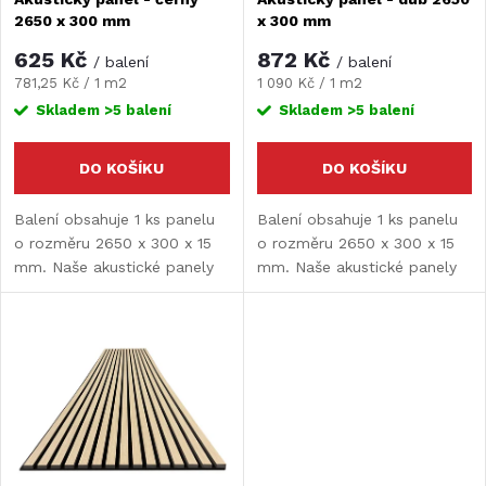
p
2650 x 300 mm
x 300 mm
p
r
625 Kč
872 Kč
/ balení
/ balení
r
Měrná
Měrná
781,25 Kč / 1 m2
1 090 Kč / 1 m2
cena:
cena:
o
Skladem
>5 balení
Skladem
>5 balení
o
d
DO KOŠÍKU
DO KOŠÍKU
d
u
Balení obsahuje 1 ks panelu
Balení obsahuje 1 ks panelu
o rozměru 2650 x 300 x 15
o rozměru 2650 x 300 x 15
u
mm. Naše akustické panely
mm. Naše akustické panely
k
představují skvělé řešení pro
představují skvělé řešení pro
k
každý prostor, kde je
každý prostor, kde je
t
potřeba zlepšit akustiku a
potřeba zlepšit akustiku a
t
estetiku zároveň.
estetiku zároveň.
ů
ů