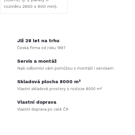
rozměru 2650 x 600 mm).
Naše akustické panely
představují skvělé řešení pro
každý prostor, kde je
O
potřeba zlepšit akustiku a...
v
Již 28 let na trhu
Česká firma od roku 1997
l
Servis a montáž
á
Naši odborníci vám pomůžou s montáží i servisem
d
Skladová plocha 8000 m²
a
Vlastní skladové prostory o rozloze 8000 m²
c
Vlastní doprava
Vlastní doprava po celé ČR
í
p