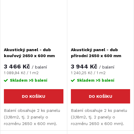
Akustický panel - dub
Akustický panel - dub
kouřový 2650 x 600 mm
přírodní 2650 x 600 mm
3 466 Kč
3 944 Kč
/ balení
/ balení
Měrná
Měrná
1 089,94 Kč / 1 m2
1 240,25 Kč / 1 m2
cena:
cena:
Skladem
>5 balení
Skladem
>5 balení
DO KOŠÍKU
DO KOŠÍKU
Balení obsahuje 2 ks panelu
Balení obsahuje 2 ks panelu
(3,18m2, tj. 2 panely o
(3,18m2, tj. 2 panely o
rozměru 2650 x 600 mm).
rozměru 2650 x 600 mm).
Naše akustické panely
Naše akustické panely