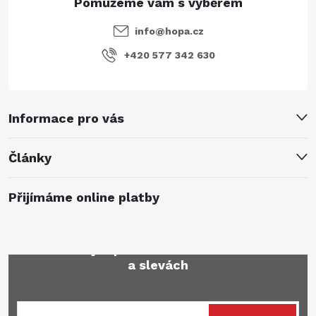
info
@
hopa.cz
+420 577 342 630
Informace pro vás
Články
Přijímáme online platby
Mějte přehled o novinkách
a slevách