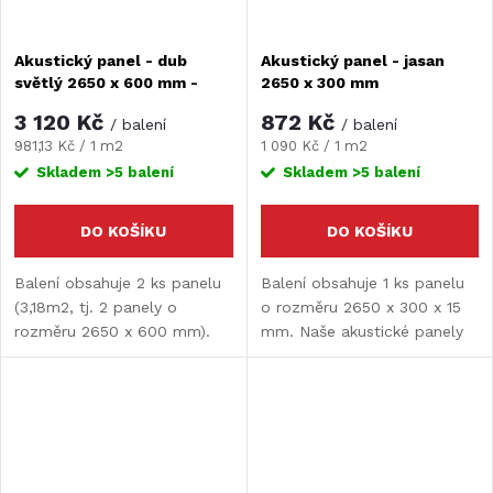
Akustický panel - dub
Akustický panel - jasan
světlý 2650 x 600 mm -
2650 x 300 mm
jednostranný
3 120 Kč
872 Kč
/ balení
/ balení
Měrná
Měrná
981,13 Kč / 1 m2
1 090 Kč / 1 m2
cena:
cena:
Skladem
>5 balení
Skladem
>5 balení
DO KOŠÍKU
DO KOŠÍKU
Balení obsahuje 2 ks panelu
Balení obsahuje 1 ks panelu
(3,18m2, tj. 2 panely o
o rozměru 2650 x 300 x 15
rozměru 2650 x 600 mm).
mm. Naše akustické panely
Naše akustické panely
představují skvělé řešení pro
představují skvělé řešení pro
každý prostor, kde je
každý prostor, kde je
potřeba zlepšit akustiku a
potřeba zlepšit akustiku a...
estetiku zároveň.