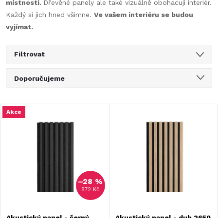
místnosti.
Dřevěné panely ale také vizuálně obohacují interiér.
Každý si jich hned všimne.
Ve vašem interiéru se budou
vyjímat.
Filtrovat
Ř
Doporučujeme
a
Nejlevnější
V
Akce
Nejdražší
z
ý
Nejprodávanější
e
Abecedně
p
n
–28 %
i
872 Kč
í
s
Akustický panel - černý
Akustický panel - dub 2650