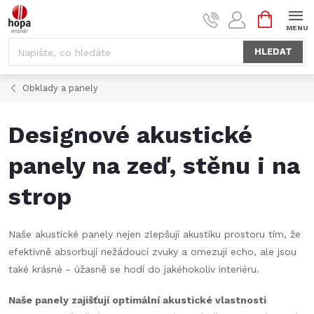
Přejít
NÁKUPNÍ
na
KOŠÍK
obsah
HLEDAT
Obklady a panely
Designové akustické
panely na zeď, stěnu i na
strop
Naše akustické panely nejen zlepšují akustiku prostoru tím, že
efektivně absorbují nežádoucí zvuky a omezují echo, ale jsou
také krásné - úžasně se hodí do jakéhokoliv interiéru.
Naše panely zajišťují optimální akustické vlastnosti