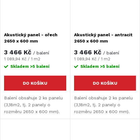
Akustický panel - ořech
Akustický panel - antracit
2650 x 600 mm
2650 x 600 mm
3 466 Kč
3 466 Kč
/ balení
/ balení
Měrná
Měrná
1 089,94 Kč / 1 m2
1 089,94 Kč / 1 m2
cena:
cena:
Skladem
>5 balení
Skladem
>5 balení
DO KOŠÍKU
DO KOŠÍKU
Balení obsahuje 2 ks panelu
Balení obsahuje 2 ks panelu
(3,18m2, tj. 2 panely o
(3,18m2, tj. 2 panely o
rozměru 2650 x 600 mm).
rozměru 2650 x 600 mm).
Naše akustické panely
Naše akustické panely
představují skvělé řešení pro
představují skvělé řešení pro
každý prostor, kde je
každý prostor, kde je
potřeba zlepšit akustiku a...
potřeba zlepšit akustiku a...