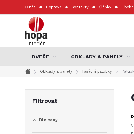
Přejít
O nás
Doprava
Kontakty
Články
Obcho
na
obsah
DVEŘE
OBKLADY A PANELY
Obklady a panely
Fasádní palubky
Palub
Domů
P
o
P
Dle ceny
s
V
P