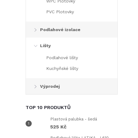
WPC Plotovky
PVC Plotovky
Podlahové izolace
Lišty
Podlahové lišty
Kuchyňské lišty
Výprodej
TOP 10 PRODUKTŮ
Plastová palubka - šedá
525 Kč
Podlahová lišta LATIKA - L610