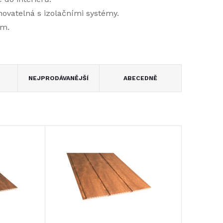
ovatelná s izolačními systémy.
em.
NEJPRODÁVANĚJŠÍ
ABECEDNĚ