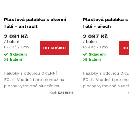
p
s
r
p
Plastová palubka s okenní
Plastová palubka s
o
fólií - antracit
fólií - ořech
r
2 091 Kč
2 097 Kč
d
/ balení
/ balení
o
Měrná
Měrná
697 Kč / 1 m2
699 Kč / 1 m2
DO KOŠÍKU
DO
cena:
cena:
Skladem
Skladem
u
>5 balení
>5 balení
d
k
Palubky s odolnou OKENNÍ
Palubky s odolnou OK
u
FÓLIÍ. Vhodné i pro montáž na
FÓLIÍ. Vhodné i pro mo
t
plochy vystavené slunečnímu
plochy vystavené slun
k
záření. Rozměr palubky: 300 x 10
záření. Rozměr palubky
Kód:
DA410215
ů
x 0,9 cm (d x š x h). V balení po
x 0,9 cm (d x š x h). V 
t
3 m2 – 10 ks v...
3m2 – 10ks v balení.Mn
O
ů