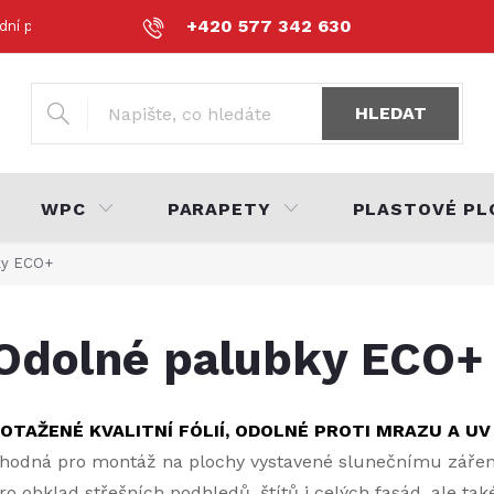
+420 577 342 630
dní podmínky
Podmínky ochrany osobních údajů
Volná místa
HLEDAT
WPC
PARAPETY
PLASTOVÉ PL
ky ECO+
Odolné palubky ECO+
OTAŽENÉ KVALITNÍ FÓLIÍ, ODOLNÉ PROTI MRAZU A UV
hodná pro montáž na plochy vystavené slunečnímu zářen
ro obklad střešních podhledů, štítů i celých fasád, ale také