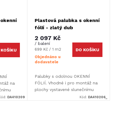
 okenní
Plastová palubka s okenní
fólií - zlatý dub
2 097 Kč
/ balení
Měrná
699 Kč / 1 m2
DO KOŠÍKU
 KOŠÍKU
cena:
Objednáno u
dodavatele
Palubky s odolnou OKENNÍ
ENNÍ
FÓLIÍ. Vhodné i pro montáž na
ntáž na
plochy vystavené slunečnímu
ečnímu
záření. Rozměr palubky: 300 x 10
: 300 x 10
Kód:
DA410209
Kód:
DA410206_
x 0,9 cm (d x š x h). V balení po
balení po
3 m2 – 10 ks v...
oho...