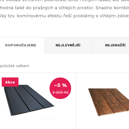
hodná také do prašných a vlhkých prostor. Snadno kombin
íky tzv. komínovému efektu řeší problémy s vlhkým zdiv
Ř
DOPORUČUJEME
NEJLEVNĚJŠÍ
NEJDRAŽŠÍ
a
položek celkem
z
V
Akce
e
–5 %
ý
2 202 Kč
n
p