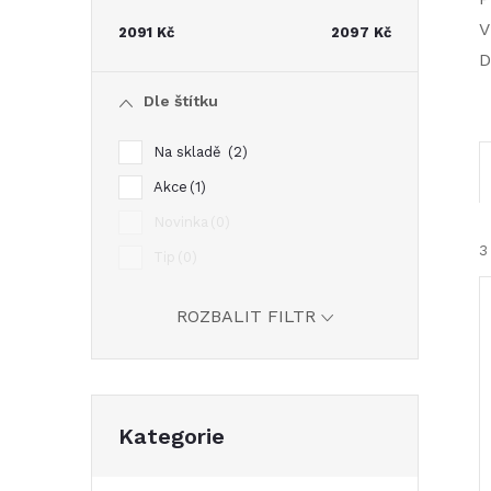
t
V
2091
Kč
2097
Kč
D
r
Dle štítku
a
Na skladě
2
n
Akce
1
Novinka
0
n
3
Tip
0
í
ROZBALIT FILTR
p
a
Přeskočit
í
Kategorie
kategorie
n
i