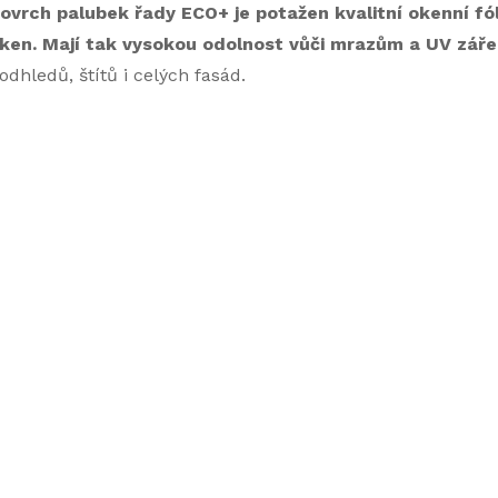
v
ovrch palubek řady ECO+ je potažen kvalitní okenní fól
ken. Mají tak vysokou odolnost vůči mrazům a UV záře
odhledů, štítů i celých fasád.
á
d
a
c
p
r
v
k
y