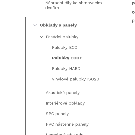
Náhradní díly ke shrnovacím
P
dveřím
l
o
p
Obklady a panely
Fasádní palubky
Palubky ECO
Palubky ECO+
Palubky HARD
í
Vinylové palubky ISO20
Akustické panely
Interiérové obklady
SPC panely
PVC nástěnné panely
Lamelové obklady