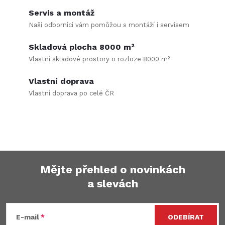
k
c
Servis a montáž
o
Naši odborníci vám pomůžou s montáží i servisem
í
v
á
Skladová plocha 8000 m²
p
Vlastní skladové prostory o rozloze 8000 m²
n
r
í
Vlastní doprava
v
Vlastní doprava po celé ČR
k
y
v
Mějte přehled o novinkách
ý
a slevách
Z
p
á
i
E-mail
ODEBÍRAT