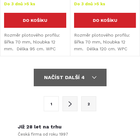
Do 3 dnů
>5 ks
Do 3 dnů
>5 ks
DO KOŠÍKU
DO KOŠÍKU
Rozměr plotového profilu:
Rozměr plotového profilu:
šířka 70 mm, hloubka 12
šířka 70 mm, hloubka 12
mm. Délka 95 cm. WPC
mm. Délka 120 cm. WPC
plotovka - z jedné strany
plotovka hladká.
hladká / z druhé 3D efekt
O
NAČÍST DALŠÍ 4
v
l
S
1
2
t
á
r
d
á
Již 28 let na trhu
a
n
Česká firma od roku 1997