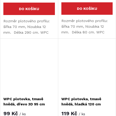
DO KOŠÍKU
DO KOŠÍKU
Rozměr plotového profilu:
Rozměr plotového profilu:
šířka 70 mm, hloubka 12
šířka 70 mm, hloubka 12
mm. Délka 80 cm. WPC
mm. Délka 290 cm. WPC
plotovka - z jedné strany
plotovka - z jedné strany
hladká / z druhé 3D efekt
hladká / z druhé 3D efekt
WPC plotovka, tmavě
WPC plotovka, tmavě
hnědá, dřevo 3D 95 cm
hnědá, hladká 120 cm
99 Kč
119 Kč
/ ks
/ ks