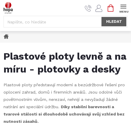
Přejít
NÁKUPNÍ
na
KOŠÍK
obsah
HLEDAT
Domů
Plastové ploty levně a na
míru - plotovky a desky
Plastové ploty představují moderní a bezúdržbové řešení pro
oplocení zahrad, domů i firemních areálů. Jsou odolné vůči
povětrnostním vlivům, nerezaví, nehnijí a nevyžadují žádné
natírání ani speciální údržbu.
Díky stabilní barevnosti a
tvarové stálosti si dlouhodobě uchovávají svůj vzhled bez
nutnosti zásahů.