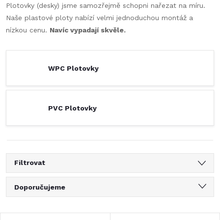
Plotovky (desky) jsme samozřejmě schopni nařezat na míru.
Naše plastové ploty nabízí velmi jednoduchou montáž a
nízkou cenu.
Navíc vypadají skvěle.
WPC Plotovky
PVC Plotovky
Filtrovat
Ř
Doporučujeme
a
Nejlevnější