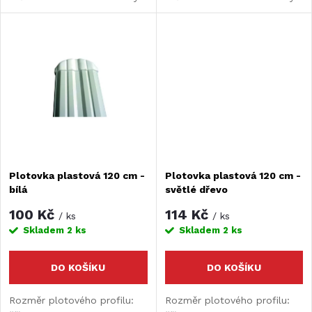
u
jsou za 1ks.
jsou za 1ks.
k
k
t
t
ů
ů
Plotovka plastová 120 cm -
Plotovka plastová 120 cm -
bílá
světlé dřevo
100 Kč
114 Kč
/ ks
/ ks
Skladem
2 ks
Skladem
2 ks
DO KOŠÍKU
DO KOŠÍKU
Rozměr plotového profilu:
Rozměr plotového profilu: