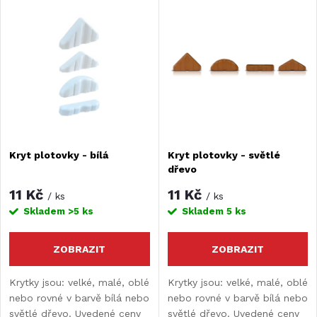
V
Nejdražší
z
ý
Nejprodávanější
e
Abecedně
p
n
i
í
s
Kryt plotovky - bílá
Kryt plotovky - světlé
p
dřevo
p
r
11 Kč
11 Kč
/ ks
/ ks
r
Skladem
>5 ks
Skladem
5 ks
o
o
ZOBRAZIT
ZOBRAZIT
d
d
Krytky jsou: velké, malé, oblé
Krytky jsou: velké, malé, oblé
nebo rovné v barvě bílá nebo
nebo rovné v barvě bílá nebo
u
světlé dřevo. Uvedené ceny
světlé dřevo. Uvedené ceny