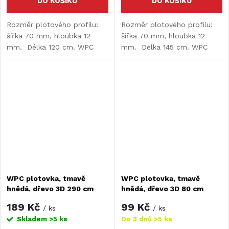
DO KOŠÍKU
DO KOŠÍKU
Rozměr plotového profilu:
Rozměr plotového profilu:
šířka 70 mm, hloubka 12
šířka 70 mm, hloubka 12
mm. Délka 120 cm. WPC
mm. Délka 145 cm. WPC
plotovka - z jedné strany
plotovka - z jedné strany
hladká / z druhé 3D efekt
hladká / z druhé 3D efekt
WPC plotovka, tmavě
WPC plotovka, tmavě
hnědá, dřevo 3D 290 cm
hnědá, dřevo 3D 80 cm
189 Kč
99 Kč
/ ks
/ ks
Skladem
>5 ks
Do 3 dnů
>5 ks