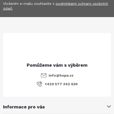
p
Vložením e-mailu souhlasíte s
podmínkami ochrany osobních
údajů
a
t
í
info
@
hopa.cz
+420 577 342 630
Informace pro vás