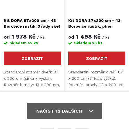
Kit DORA 87x200 cm - 43
Kit DORA 87x200 cm - 43
Borovice rustik, 3 řady skel
Borovice rustik, plné
1 978 Kč
1 498 Kč
od
od
/ ks
/ ks
Skladem
>5 ks
Skladem
>5 ks
ZOBRAZIT
ZOBRAZIT
Standardní rozměr dveří: 87
Standardní rozměr dveří: 87
x 200 cm (šířka x výška).
x 200 cm (šířka x výška).
Rozměr lamely: 13 x 200 cm,
Rozměr lamely: 13 x 200 cm,
tloušťka lamely: 9 mm.
tloušťka lamely: 9 mm.
O
NAČÍST 12 DALŠÍCH
v