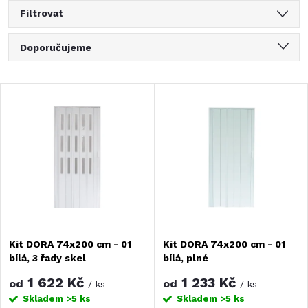
Filtrovat
Ř
Doporučujeme
a
Nejlevnější
V
Nejdražší
z
ý
Nejprodávanější
e
Abecedně
p
n
i
í
s
Kit DORA 74x200 cm - 01
Kit DORA 74x200 cm - 01
p
bílá, 3 řady skel
bílá, plné
p
r
1 622 Kč
1 233 Kč
od
od
/ ks
/ ks
r
Skladem
>5 ks
Skladem
>5 ks