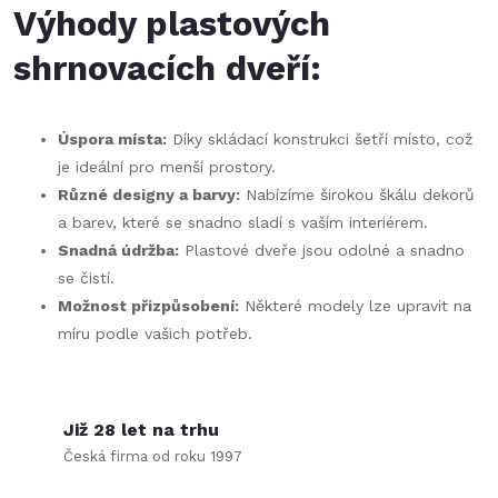
v
Výhody plastových
ý
shrnovacích dveří:
p
i
Úspora místa:
Díky skládací konstrukci šetří místo, což
je ideální pro menší prostory.
s
Různé designy a barvy:
Nabízíme širokou škálu dekorů
u
a barev, které se snadno sladí s vaším interiérem.
Snadná údržba:
Plastové dveře jsou odolné a snadno
se čistí.
Možnost přizpůsobení:
Některé modely lze upravit na
míru podle vašich potřeb.
Již 28 let na trhu
Česká firma od roku 1997