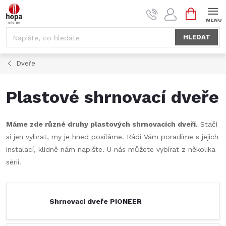
Přejít
NÁKUPNÍ
na
KOŠÍK
obsah
HLEDAT
Dveře
Plastové shrnovací dveře
Máme zde různé druhy plastových shrnovacích dveří.
Stačí
si jen vybrat, my je hned posíláme. Rádi Vám poradíme s jejich
instalací, klidně nám napište. U nás můžete vybírat z několika
sérií.
Shrnovací dveře PIONEER