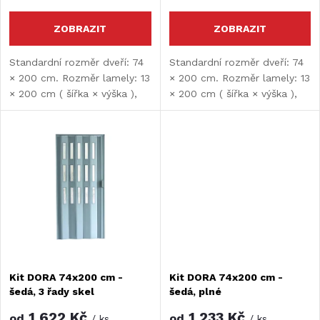
o
o
ZOBRAZIT
ZOBRAZIT
d
d
Standardní rozměr dveří: 74
Standardní rozměr dveří: 74
× 200 cm. Rozměr lamely: 13
× 200 cm. Rozměr lamely: 13
u
× 200 cm ( šířka × výška ),
× 200 cm ( šířka × výška ),
u
tloušťka lamely: 9 mm.
tloušťka lamely: 9 mm.
k
Dveře je nutné před montáží
Dveře je nutné před montáží
k
upravit.
upravit.
t
t
ů
ů
Kit DORA 74x200 cm -
Kit DORA 74x200 cm -
šedá, 3 řady skel
šedá, plné
1 622 Kč
1 233 Kč
od
od
/ ks
/ ks