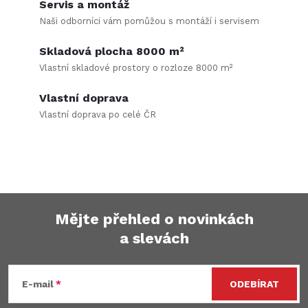
Servis a montáž
Naši odborníci vám pomůžou s montáží i servisem
Skladová plocha 8000 m²
Vlastní skladové prostory o rozloze 8000 m²
Vlastní doprava
Vlastní doprava po celé ČR
Mějte přehled o novinkách
a slevách
Z
á
E-mail
ODEBÍRAT