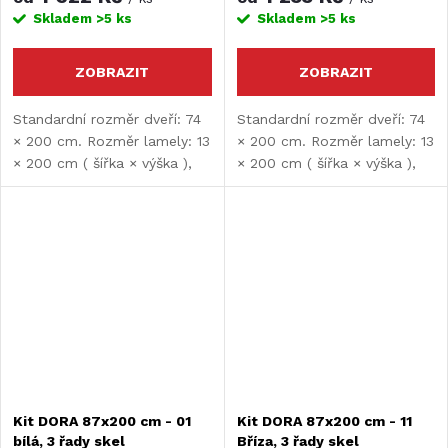
Skladem
>5 ks
Skladem
>5 ks
ZOBRAZIT
ZOBRAZIT
Standardní rozměr dveří: 74
Standardní rozměr dveří: 74
× 200 cm. Rozměr lamely: 13
× 200 cm. Rozměr lamely: 13
× 200 cm ( šířka × výška ),
× 200 cm ( šířka × výška ),
tloušťka lamely: 9 mm.
tloušťka lamely: 9 mm.
Dveře je nutné před montáží
Dveře je nutné před montáží
upravit.
upravit.
Kit DORA 87x200 cm - 01
Kit DORA 87x200 cm - 11
bílá, 3 řady skel
Bříza, 3 řady skel