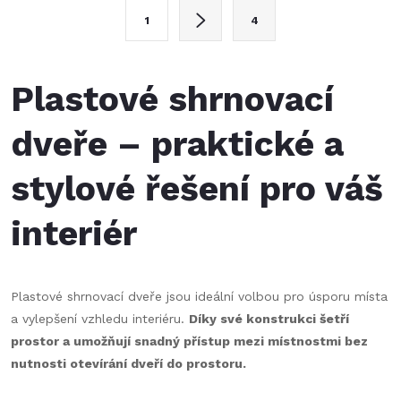
l
S
1
4
t
á
r
d
á
Plastové shrnovací
a
n
k
dveře – praktické a
c
o
stylové řešení pro váš
í
v
á
p
interiér
n
r
í
v
Plastové shrnovací dveře jsou ideální volbou pro úsporu místa
a vylepšení vzhledu interiéru.
Díky své konstrukci šetří
k
prostor a umožňují snadný přístup mezi místnostmi bez
y
nutnosti otevírání dveří do prostoru.