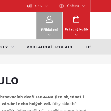
Dokumentace k výrobkům
CZK
Katalog interiérů 2022
Čeština
Katalo
NÁKUPNÍ
KOŠÍK
Prázdný košík
Přihlášení
OTY
PODLAHOVÉ IZOLACE
LIŠTY
DULO
rnovacích dveří LUCIANA (lze objednat i
 zárubní nebo holých zdí.
Díky skladbě
 rozšiřujícího profilu C - vznikl systém, který