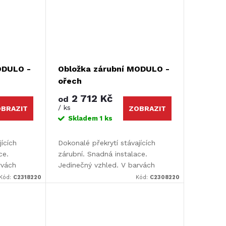
ODULO -
Obložka zárubní MODULO -
ořech
2 712 Kč
od
/ ks
BRAZIT
ZOBRAZIT
Skladem
1 ks
jících
Dokonalé překrytí stávajících
ce.
zárubní. Snadná instalace.
rvách
Jedinečný vzhled. V barvách
pro dveře
Design i Color. Určeno pro dveře
Kód:
C2318220
Kód:
C2308220
r: 110 x
Luciana a Elvira. Rozměr: 110 x
220 cm.