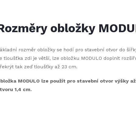
O
v
Rozměry obložky MOD
á
ákladní rozměr obložky se hodí pro stavební otvor do šířky
d
e tloušťka zdi je větší, lze obložku MODULO doplnit rozšiřu
řekrýt tak zeď tloušťky až 23 cm.
a
c
bložka MODULO lze použít pro stavební otvor výšky až
tvoru 1,4 cm.
p
r
v