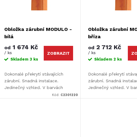
p
s
r
p
Obložka zárubní MODULO -
Obložka zárubní M
o
bílá
bříza
r
1 674 Kč
2 712 Kč
od
od
d
/ ks
/ ks
ZOBRAZIT
ZO
o
Skladem
3 ks
Skladem
2 ks
u
d
Dokonalé překrytí stávajících
Dokonalé překrytí stáva
zárubní. Snadná instalace.
zárubní. Snadná instala
k
Jedinečný vzhled. V barvách
Jedinečný vzhled. V ba
u
Design i Color. Určeno pro dveře
Design i Color. Určeno 
Kód:
C2301220
t
Luciana a Elvira. Rozměr: 110 x
Luciana a Elvira. Rozmě
k
220 cm
220 cm.
ů
t