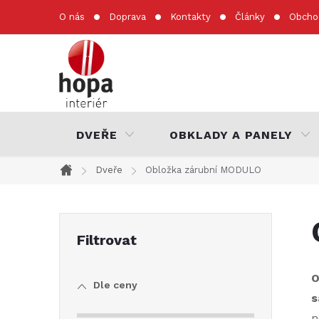
Přejít
O nás
Doprava
Kontakty
Články
Obcho
na
obsah
DVEŘE
OBKLADY A PANELY
Dveře
Obložka zárubní MODULO
Domů
P
o
O
Dle ceny
s
s
n