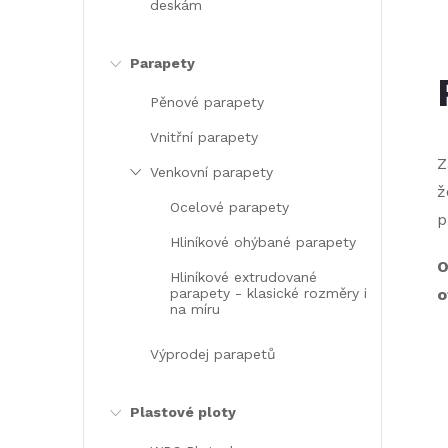
deskám
Parapety
l
Pěnové parapety
Vnitřní parapety
Z
Venkovní parapety
ž
Ocelové parapety
p
Hliníkové ohýbané parapety
O
Hliníkové extrudované
parapety - klasické rozměry i
o
í
na míru
Výprodej parapetů
Plastové ploty