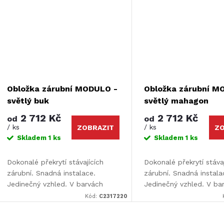
Obložka zárubní MODULO -
Obložka zárubní M
světlý buk
světlý mahagon
2 712 Kč
2 712 Kč
od
od
/ ks
/ ks
ZOBRAZIT
ZO
Skladem
1 ks
Skladem
1 ks
Dokonalé překrytí stávajících
Dokonalé překrytí stáva
zárubní. Snadná instalace.
zárubní. Snadná instala
Jedinečný vzhled. V barvách
Jedinečný vzhled. V ba
Design i Color. Určeno pro dveře
Design i Color. Určeno 
Kód:
C2317220
Luciana a Elvira. Rozměr: 110 x
Luciana a Elvira. Rozmě
220 cm.
220 cm.