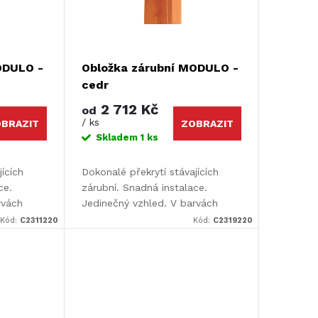
ODULO -
Obložka zárubní MODULO -
cedr
2 712 Kč
od
/ ks
BRAZIT
ZOBRAZIT
Skladem
1 ks
jících
Dokonalé překrytí stávajících
ce.
zárubní. Snadná instalace.
rvách
Jedinečný vzhled. V barvách
pro dveře
Design i Color. Určeno pro dveře
Kód:
C2311220
Kód:
C2319220
r: 110 x
Luciana a Elvira. Rozměr: 110 x
220 cm.