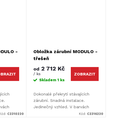
ODULO -
Obložka zárubní MODULO -
třešeň
2 712 Kč
od
/ ks
BRAZIT
ZOBRAZIT
Skladem
1 ks
jících
Dokonalé překrytí stávajících
ce.
zárubní. Snadná instalace.
rvách
Jedinečný vzhled. V barvách
pro dveře
Design i Color. Určeno pro dveře
Kód:
C2310220
Kód:
C2316220
r: 110 x
Luciana a Elvira. Rozměr: 110 x
220 cm.