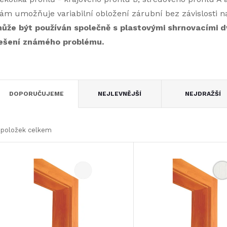
ám umožňuje variabilní obložení zárubní bez závislosti 
ůže být používán společně s plastovými shrnovacími d
ešení známého problému.
Ř
DOPORUČUJEME
NEJLEVNĚJŠÍ
NEJDRAŽŠÍ
a
položek celkem
z
V
e
ý
n
p