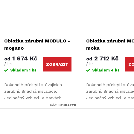
ů
Obložka zárubní MODULO -
Obložka zárubní M
mogano
moka
1 674 Kč
2 712 Kč
od
od
/ ks
/ ks
ZOBRAZIT
ZO
Skladem
1 ks
Skladem
4 ks
Dokonalé překrytí stávajících
Dokonalé překrytí stáva
zárubní. Snadná instalace.
zárubní. Snadná instala
Jedinečný vzhled. V barvách
Jedinečný vzhled. V ba
Design i Color. Určeno pro dveře
Design i Color. Určeno 
Kód:
C2304220
Luciana a Elvira. Rozměr: 110 x
Luciana a Elvira. Rozmě
220 cm.
220 cm.