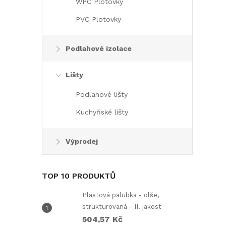
WPC Plotovky
PVC Plotovky
Podlahové izolace
Lišty
Podlahové lišty
i
Kuchyňské lišty
Výprodej
TOP 10 PRODUKTŮ
Plastová palubka - olše,
strukturovaná - II. jakost
504,57 Kč