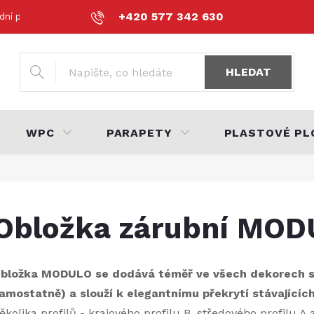
+420 577 342 630
dní podmínky
Podmínky ochrany osobních údajů
Volná místa
HLEDAT
WPC
PARAPETY
PLASTOVÉ PL
Obložka zárubní MO
bložka MODULO se dodává téměř ve všech dekorech sh
amostatně) a slouží k elegantnímu překrytí stávajících
ěkolika profilů - krajového profilu B, středového profilu A a