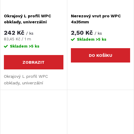
Okrajový L profil WPC
Nerezový vrut pro WPC
obklady, univerzální
4x35mm
242 Kč
2,50 Kč
/ ks
/ ks
Měrná
83,45 Kč / 1 m
Skladem
>5 ks
cena:
Skladem
>5 ks
DO KOŠÍKU
ZOBRAZIT
Okrajový L profil WPC
obklady, univerzální