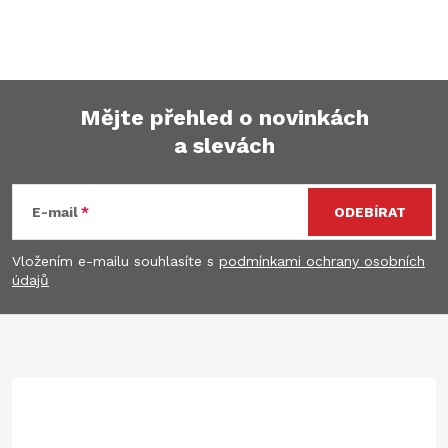
p
i
s
Mějte přehled o novinkách
u
a slevách
Z
á
E-mail
ODEBÍRAT
p
Vložením e-mailu souhlasíte s
podmínkami ochrany osobních
údajů
a
t
í