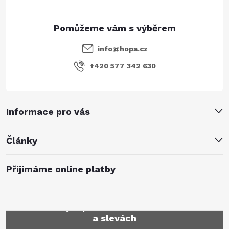
info
@
hopa.cz
+420 577 342 630
Informace pro vás
Články
Přijímáme online platby
Mějte přehled o novinkách
a slevách