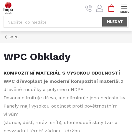
Přejít
NÁKUPNÍ
na
KOŠÍK
obsah
HLEDAT
WPC
WPC Obklady
KOMPOZITNÍ MATERIÁL S VYSOKOU ODOLNOSTÍ
WPC dřevoplast je moderní kompozitní materiá
l z
dřevěné moučky a polymeru HDPE.
Dokonale
imituje dřevo, ale eliminuje jeho nedostatky.
Panely
mají vysokou odolnost proti povětrnostním
vlivům
(slunce, déšť, mráz, sníh), dlouhodobě stálý tvar
a
nevyžadují téměř žádnou údržbu.