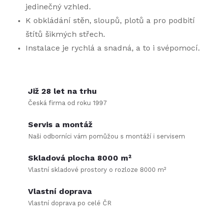
jedinečný vzhled.
d
K obkládání stěn, sloupů, plotů a pro podbití
a
štítů šikmých střech.
c
Instalace je rychlá a snadná, a to i svépomocí.
í
p
Již 28 let na trhu
Česká firma od roku 1997
r
Servis a montáž
v
Naši odborníci vám pomůžou s montáží i servisem
k
Skladová plocha 8000 m²
y
Vlastní skladové prostory o rozloze 8000 m²
v
Vlastní doprava
Vlastní doprava po celé ČR
ý