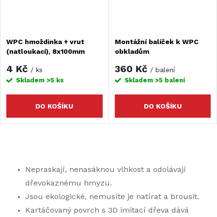
WPC hmoždinka + vrut
Montážní balíček k WPC
(natloukací), 8x100mm
obkladům
4 Kč
360 Kč
/ ks
/ balení
Skladem
>5 ks
Skladem
>5 balení
DO KOŠÍKU
DO KOŠÍKU
O
v
Nepraskají, nenasáknou vlhkost a odolávají
dřevokaznému hmyzu.
l
Jsou ekologické, nemusíte je natírat a brousit.
á
Kartáčovaný povrch s 3D imitací dřeva dává