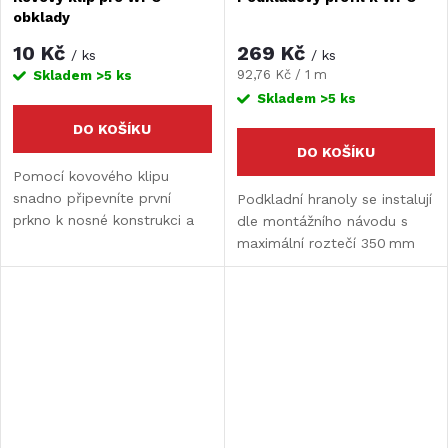
obklady
10 Kč
269 Kč
/ ks
/ ks
Měrná
92,76 Kč / 1 m
Skladem
>5 ks
cena:
Skladem
>5 ks
DO KOŠÍKU
DO KOŠÍKU
Pomocí kovového klipu
snadno připevníte první
Podkladní hranoly se instalují
prkno k nosné konstrukci a
dle montážního návodu s
zároveň esteticky zakončíte
maximální roztečí 350 mm
obklad.
(měřeno od středu ke
středu). Jsou vyrobeny v
tmavě hnědém odstínu,
takže po dokončení
pokládky...