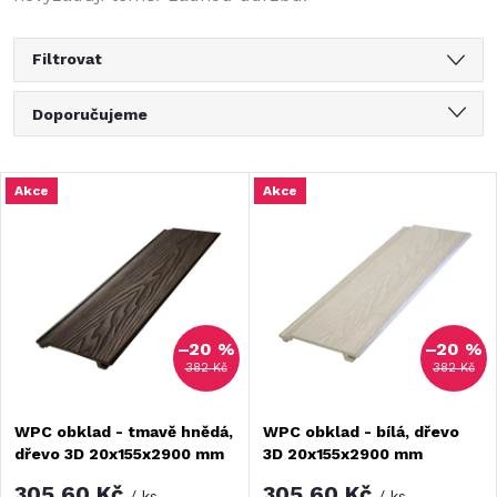
Filtrovat
Ř
Doporučujeme
a
Nejlevnější
V
Akce
Akce
Nejdražší
z
ý
Nejprodávanější
e
Abecedně
p
n
–20 %
–20 %
i
382 Kč
382 Kč
í
s
WPC obklad - tmavě hnědá,
WPC obklad - bílá, dřevo
p
dřevo 3D 20x155x2900 mm
3D 20x155x2900 mm
p
305,60 Kč
305,60 Kč
/ ks
/ ks