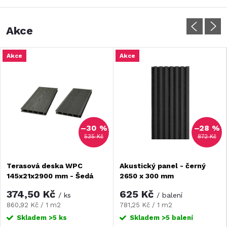
Akce
Akce
Akce
–30 %
–28 %
535 Kč
872 Kč
Terasová deska WPC
Akustický panel - černý
145x21x2900 mm - Šedá
2650 x 300 mm
374,50 Kč
625 Kč
/ ks
/ balení
Měrná
Měrná
860,92 Kč / 1 m2
781,25 Kč / 1 m2
cena:
cena:
Skladem
>5 ks
Skladem
>5 balení