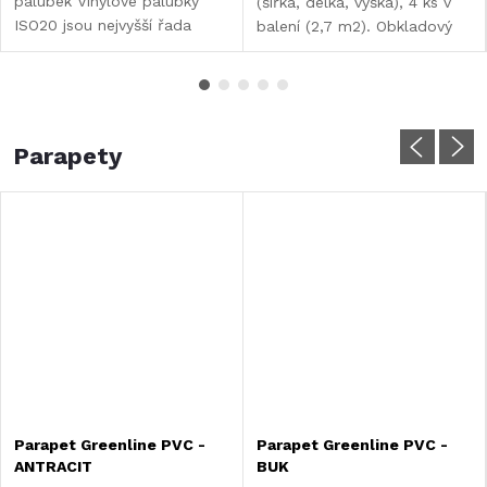
palubek Vinylové palubky
(šířka, délka, výška), 4 ks v
ISO20 jsou nejvyšší řada
balení (2,7 m2). Obkladový
našich palubek. Kompozitní
PVC panel LOME je možné
jádro zaručuje velkou
použít jak na stěny, tak ji lze
pevnost a tvrdost. Palubka
použít i na stropy. Jsou...
používá okenní fólii s...
Parapety
Parapet Greenline PVC -
Parapet Greenline PVC -
ANTRACIT
BUK