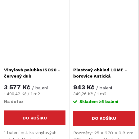
Vinylová palubka ISO20 -
Plastový obklad LOME -
červený dub
borovice Antická
3 577 Kč
943 Kč
/ balení
/ balení
Měrná
Měrná
1 490,42 Kč / 1 m2
349,26 Kč / 1 m2
cena:
cena:
Na dotaz
Skladem
>5 balení
DO KOŠÍKU
DO KOŠÍKU
1 balení = 4 ks vinylových
Rozměry: 25 × 270 × 0,8 cm