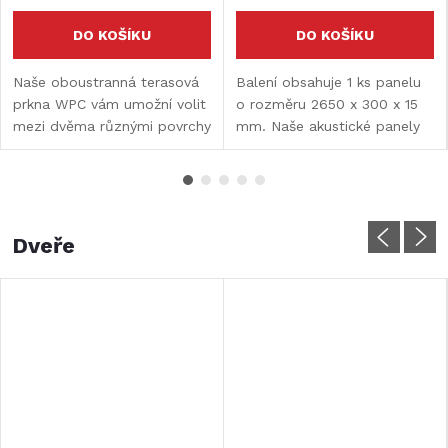
DO KOŠÍKU
DO KOŠÍKU
Naše oboustranná terasová
Balení obsahuje 1 ks panelu
prkna WPC vám umožní volit
o rozměru 2650 x 300 x 15
mezi dvěma různými povrchy
mm. Naše akustické panely
– elegantní drážkovaný
představují skvělé řešení pro
design pro maximální
každý prostor, kde je
protiskluz a hladší moderní
potřeba zlepšit akustiku a
vzhled pro čisté linie....
estetiku zároveň.
Dveře