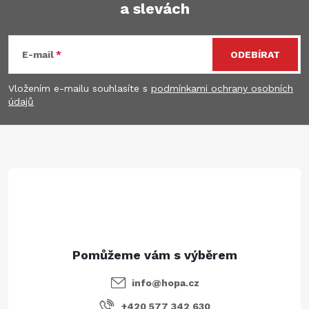
a slevách
Z
á
E-mail
ODEBÍRAT
p
Vložením e-mailu souhlasíte s
podmínkami ochrany osobních
údajů
a
t
í
info
@
hopa.cz
+420 577 342 630