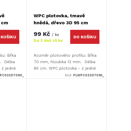
vě
WPC plotovka, tmavě
0 cm
hnědá, dřevo 3D 95 cm
99 Kč
/ ks
 KOŠÍKU
DO KOŠÍKU
Do 3 dnů
>5 ks
u: šířka
Rozměr plotového profilu: šířka
. Délka
70 mm, hloubka 12 mm. Délka
 z jedné
95 cm. WPC plotovka - z jedné
 3D efekt
strany hladká / z druhé 3D efekt
PC023D7080_
Kód:
PLWPC023D7095_