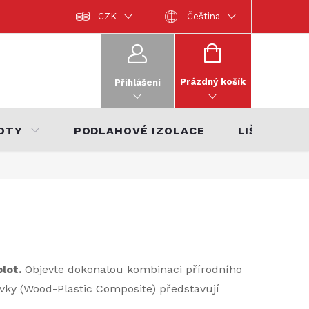
Dokumentace k výrobkům
CZK
Katalog interiérů 2022
Čeština
Katalo
NÁKUPNÍ
KOŠÍK
Prázdný košík
Přihlášení
OTY
PODLAHOVÉ IZOLACE
LIŠTY
plot.
Objevte dokonalou kombinaci přírodního
vky (Wood-Plastic Composite) představují