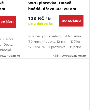
vě
WPC plotovka, tmavě
 cm
hnědá, dřevo 3D 120 cm
129 Kč
/ ks
DO KOŠÍKU
 KOŠÍKU
Do 3 dnů
>5 ks
Rozměr plotového profilu: šířka
u: šířka
70 mm, hloubka 12 mm. Délka
. Délka
120 cm. WPC plotovka - z jedné
hladká.
strany hladká / z druhé 3D efekt
:
PLWPC02H70
Kód:
PLWPC023D70120_