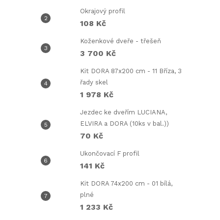
Okrajový profil
108 Kč
Koženkové dveře - třešeň
3 700 Kč
Kit DORA 87x200 cm - 11 Bříza, 3
řady skel
i
1 978 Kč
Jezdec ke dveřím LUCIANA,
ELVIRA a DORA (10ks v bal.))
70 Kč
Ukončovací F profil
141 Kč
Kit DORA 74x200 cm - 01 bílá,
plné
1 233 Kč