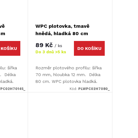
vě
WPC plotovka, tmavě
cm
hnědá, hladká 80 cm
89 Kč
/ ks
 KOŠÍKU
DO KOŠÍKU
Do 3 dnů
>5 ks
u: šířka
Rozměr plotového profilu: šířka
. Délka
70 mm, hloubka 12 mm. Délka
hladká.
80 cm. WPC plotovka hladká.
PC02H70145_
Kód:
PLWPC02H7080_