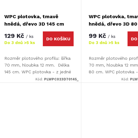
WPC plotovka, tmavě
WPC plotovka, tma
hnědá, dřevo 3D 145 cm
hnědá, dřevo 3D 8
129 Kč
99 Kč
/ ks
/ ks
DO KOŠÍKU
DO
Do 3 dnů
>5 ks
Do 3 dnů
>5 ks
Rozměr plotového profilu: šířka
Rozměr plotového profil
70 mm, hloubka 12 mm. Délka
70 mm, hloubka 12 mm
145 cm. WPC plotovka - z jedné
80 cm. WPC plotovka -
strany hladká / z druhé 3D efekt
strany hladká / z druhé
Kód:
PLWPC023D70145_
Kód:
PLW