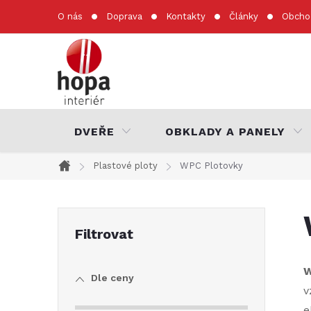
Přejít
O nás
Doprava
Kontakty
Články
Obcho
na
obsah
DVEŘE
OBKLADY A PANELY
Plastové ploty
WPC Plotovky
Domů
P
o
W
Dle ceny
s
v
e