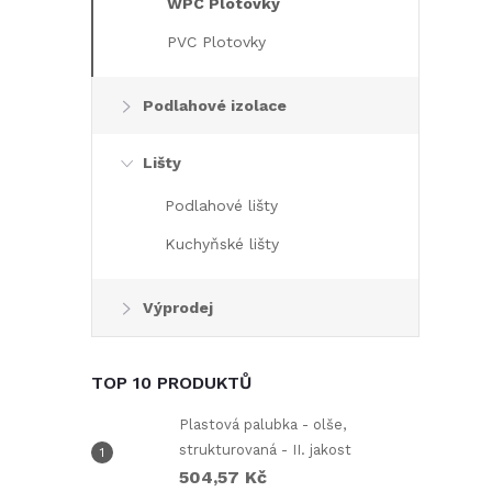
WPC Plotovky
PVC Plotovky
l
Podlahové izolace
Lišty
Podlahové lišty
Kuchyňské lišty
í
Výprodej
TOP 10 PRODUKTŮ
Plastová palubka - olše,
strukturovaná - II. jakost
504,57 Kč