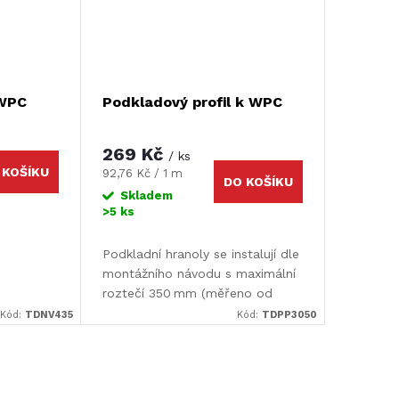
 WPC
Podkladový profil k WPC
269 Kč
/ ks
 KOŠÍKU
Měrná
92,76 Kč / 1 m
DO KOŠÍKU
cena:
Skladem
>5 ks
Podkladní hranoly se instalují dle
montážního návodu s maximální
roztečí 350 mm (měřeno od
středu ke středu). Jsou vyrobeny
Kód:
TDNV435
Kód:
TDPP3050
v tmavě hnědém odstínu, takže
po dokončení pokládky...