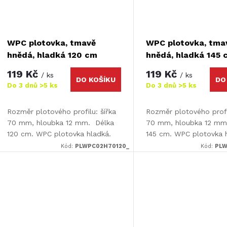
WPC plotovka, tmavě
WPC plotovka, tma
hnědá, hladká 120 cm
hnědá, hladká 145 
119 Kč
119 Kč
/ ks
/ ks
DO KOŠÍKU
DO
Do 3 dnů
>5 ks
Do 3 dnů
>5 ks
Rozměr plotového profilu: šířka
Rozměr plotového profil
70 mm, hloubka 12 mm. Délka
70 mm, hloubka 12 mm
120 cm. WPC plotovka hladká.
145 cm. WPC plotovka 
Kód:
PLWPC02H70120_
Kód:
PLW