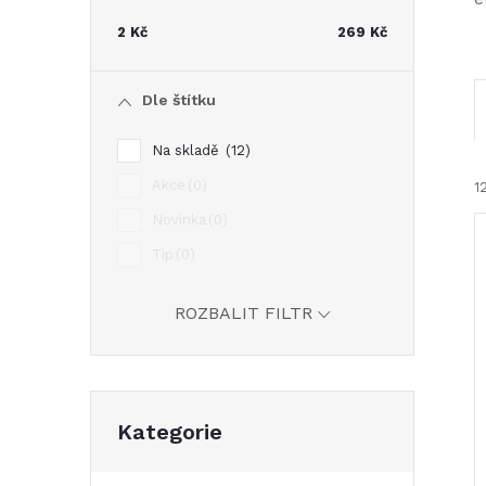
t
2
Kč
269
Kč
r
Dle štítku
a
Na skladě
12
n
Akce
0
1
Novinka
0
n
Tip
0
í
ROZBALIT FILTR
p
í
i
a
Přeskočit
Kategorie
kategorie
n