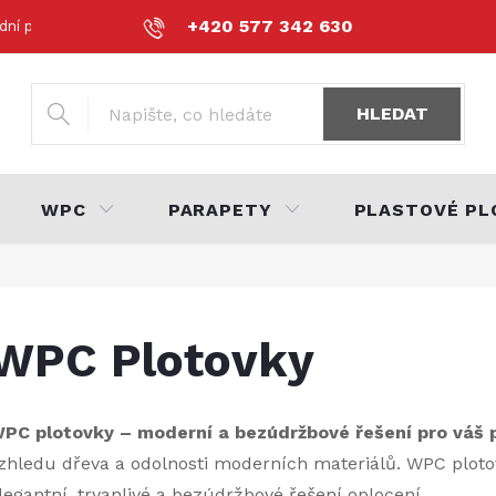
+420 577 342 630
dní podmínky
Podmínky ochrany osobních údajů
Volná místa
HLEDAT
WPC
PARAPETY
PLASTOVÉ PL
WPC Plotovky
PC plotovky – moderní a bezúdržbové řešení pro váš 
zhledu dřeva a odolnosti moderních materiálů. WPC ploto
legantní, trvanlivé a bezúdržbové řešení oplocení.