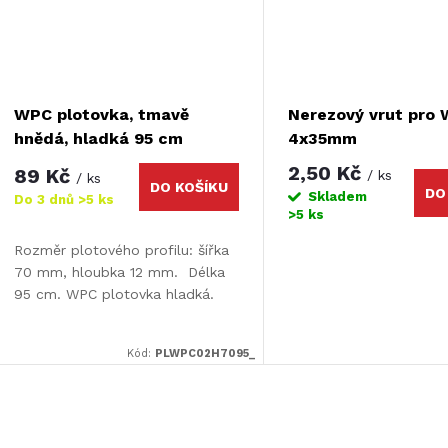
WPC plotovka, tmavě
Nerezový vrut pro
hnědá, hladká 95 cm
4x35mm
2,50 Kč
89 Kč
/ ks
/ ks
DO KOŠÍKU
DO
Skladem
Do 3 dnů
>5 ks
>5 ks
Rozměr plotového profilu: šířka
70 mm, hloubka 12 mm. Délka
95 cm. WPC plotovka hladká.
Kód:
PLWPC02H7095_
O