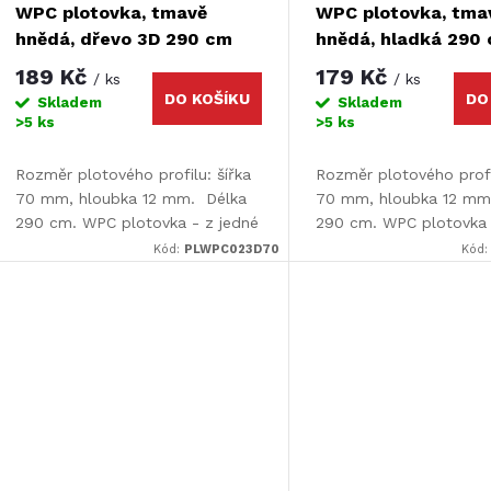
p
WPC plotovka, tmavě
WPC plotovka, tma
o
hnědá, dřevo 3D 290 cm
hnědá, hladká 290
r
189 Kč
179 Kč
/ ks
/ ks
d
DO KOŠÍKU
DO
Skladem
Skladem
o
>5 ks
>5 ks
u
d
Rozměr plotového profilu: šířka
Rozměr plotového profil
70 mm, hloubka 12 mm. Délka
70 mm, hloubka 12 mm
k
290 cm. WPC plotovka - z jedné
290 cm. WPC plotovka 
u
strany hladká / z druhé 3D efekt
Kód:
PLWPC023D70
Kód
t
k
ů
t
ů