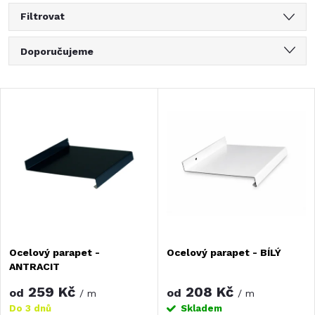
Filtrovat
Ř
Doporučujeme
a
Nejlevnější
V
Nejdražší
z
ý
Nejprodávanější
e
Abecedně
p
n
i
í
s
Ocelový parapet -
Ocelový parapet - BÍLÝ
p
ANTRACIT
p
r
259 Kč
208 Kč
od
od
/ m
/ m
Do 3 dnů
Skladem