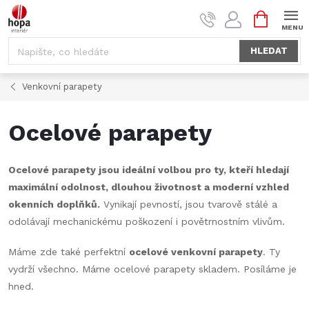
Přejít
NÁKUPNÍ
na
KOŠÍK
obsah
HLEDAT
Venkovní parapety
Ocelové parapety
Ocelové parapety jsou ideální volbou pro ty, kteří hledají
maximální odolnost, dlouhou životnost a moderní vzhled
okenních doplňků.
Vynikají pevností, jsou tvarově stálé a
odolávají mechanickému poškození i povětrnostním vlivům.
Máme zde také perfektní
ocelové venkovní parapety
. Ty
vydrží všechno. Máme ocelové parapety skladem. Posíláme je
hned.