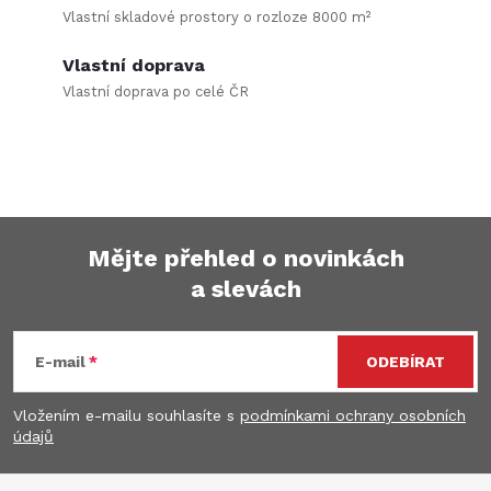
Vlastní skladové prostory o rozloze 8000 m²
s
Vlastní doprava
u
Vlastní doprava po celé ČR
Mějte přehled o novinkách
a slevách
Z
á
E-mail
ODEBÍRAT
p
Vložením e-mailu souhlasíte s
podmínkami ochrany osobních
údajů
a