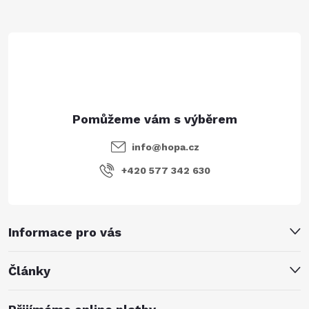
t
í
info
@
hopa.cz
+420 577 342 630
Informace pro vás
Články