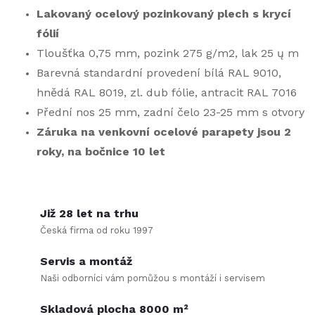
a
Lakovaný ocelový pozinkovaný plech s krycí
c
fólií
í
Tloušťka 0,75 mm, pozink 275 g/m2, lak 25 ų m
Barevná standardní provedení bílá RAL 9010,
p
hnědá RAL 8019, zl. dub fólie, antracit RAL 7016
r
Přední nos 25 mm, zadní čelo 23-25 mm s otvory
Záruka na venkovní ocelové parapety jsou 2
v
roky, na bočnice 10 let
k
y
Již 28 let na trhu
v
Česká firma od roku 1997
ý
Servis a montáž
p
Naši odborníci vám pomůžou s montáží i servisem
i
Skladová plocha 8000 m²