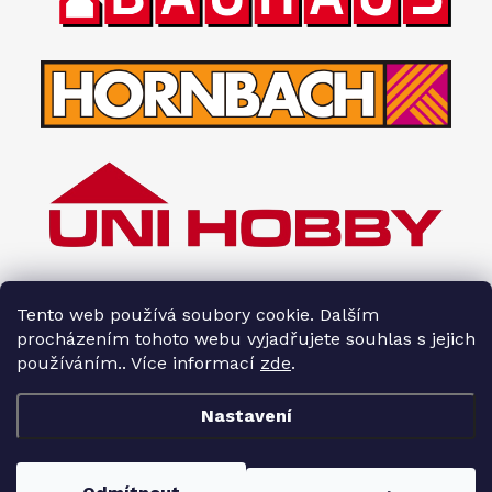
Tento web používá soubory cookie. Dalším
procházením tohoto webu vyjadřujete souhlas s jejich
používáním.. Více informací
zde
.
Nastavení
Copyright 2026
Interiéry HOPA
. Všechna práva vyhrazena.