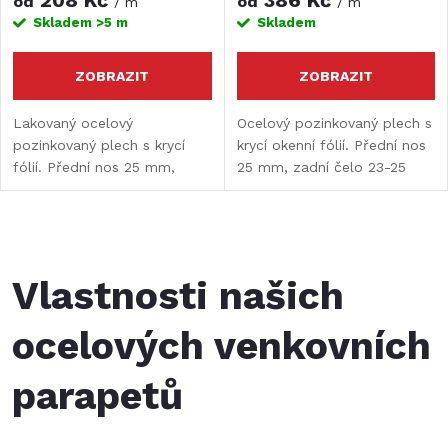
od
od
/ m
/ m
Skladem
>5 m
Skladem
ZOBRAZIT
ZOBRAZIT
Lakovaný ocelový
Ocelový pozinkovaný plech s
pozinkovaný plech s krycí
krycí okenní fólií. Přední nos
fólií. Přední nos 25 mm,
25 mm, zadní čelo 23-25
zadní čelo 23-25 mm s
mm s otvory. Fólie zajišťuje
otvory.
maximální odolnost
parapetu proti poškrábání a
O
zároveň vám umožní...
v
Vlastnosti našich
l
ocelových venkovních
á
parapetů
d