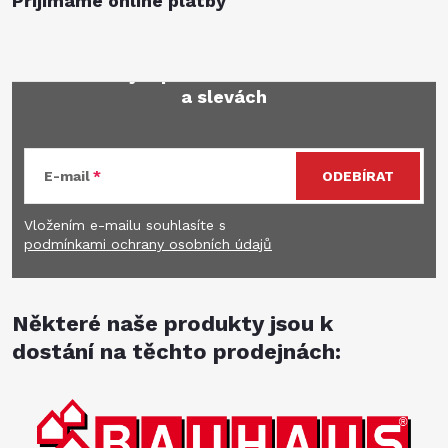
Přijímáme online platby
Mějte přehled o novinkách
a slevách
E-mail
ODEBÍRAT
Vložením e-mailu souhlasíte s
podmínkami ochrany osobních údajů
Některé naše produkty jsou k
dostání na těchto prodejnách: