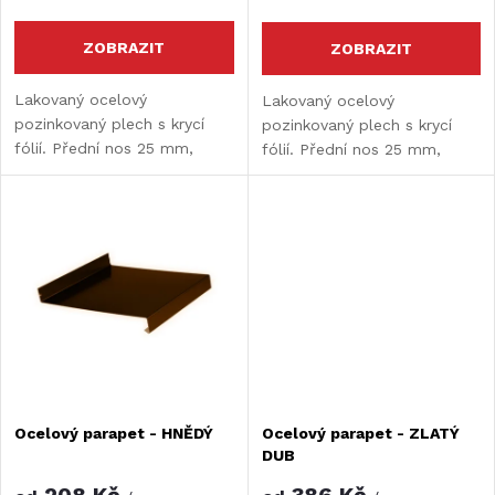
r
o
o
ZOBRAZIT
ZOBRAZIT
d
d
Lakovaný ocelový
Lakovaný ocelový
pozinkovaný plech s krycí
pozinkovaný plech s krycí
u
fólií. Přední nos 25 mm,
fólií. Přední nos 25 mm,
u
zadní čelo 23-25 mm s
zadní čelo 23-25 mm s
k
otvory.
otvory.
k
t
t
ů
ů
Ocelový parapet - HNĚDÝ
Ocelový parapet - ZLATÝ
DUB
208 Kč
386 Kč