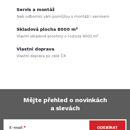
v
Servis a montáž
k
Naši odborníci vám pomůžou s montáží i servisem
y
Skladová plocha 8000 m²
Vlastní skladové prostory o rozloze 8000 m²
v
Vlastní doprava
ý
Vlastní doprava po celé ČR
p
i
s
u
Mějte přehled o novinkách
a slevách
Z
á
E-mail
ODEBÍRAT