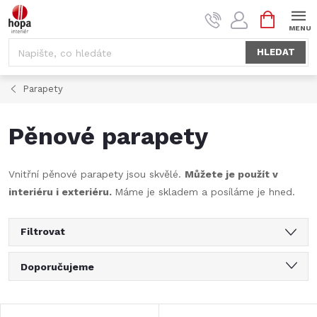
Přejít
NÁKUPNÍ
na
KOŠÍK
obsah
HLEDAT
Parapety
Pěnové parapety
Vnitřní pěnové parapety jsou skvělé.
Můžete je použít v
interiéru i exteriéru.
Máme je skladem a posíláme je hned.
Filtrovat
Ř
Doporučujeme
a
Nejlevnější