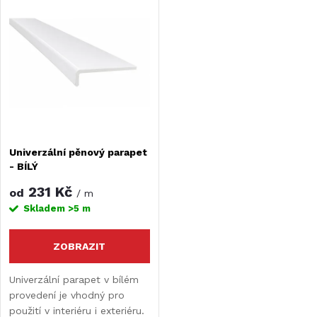
V
Nejdražší
z
ý
Nejprodávanější
e
Abecedně
p
n
i
í
s
Univerzální pěnový parapet
p
- BÍLÝ
p
r
231 Kč
od
/ m
r
Skladem
>5 m
o
o
ZOBRAZIT
d
d
Univerzální parapet v bílém
provedení je vhodný pro
u
použití v interiéru i exteriéru.