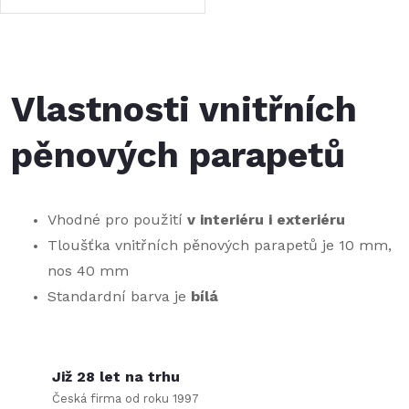
u
k
k
O
t
t
v
Vlastnosti vnitřních
ů
ů
l
pěnových parapetů
á
d
Vhodné pro použití
v interiéru i exteriéru
a
Tloušťka vnitřních pěnových parapetů je 10 mm,
nos 40 mm
c
Standardní barva je
bílá
í
p
Již 28 let na trhu
r
Česká firma od roku 1997