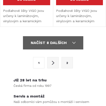
Podlahové lišty VIGO jsou
Podlahové lišty VIGO jsou
určeny k laminátovým,
určeny k laminátovým,
vinylovým a keramickým
vinylovým a keramickým
podlahám. Nahrazují
podlahám. Nahrazují
populární sokly. Díky lištám
populární sokly. Díky lištám
udržujete čistý povrch, kde
udržujete čistý povrch, kde
O
není místo pro špínu.
není místo pro špínu.
NAČÍST 8 DALŠÍCH
v
l
S
1
2
t
á
r
d
á
Již 28 let na trhu
a
n
Česká firma od roku 1997
k
c
Servis a montáž
o
Naši odborníci vám pomůžou s montáží i servisem