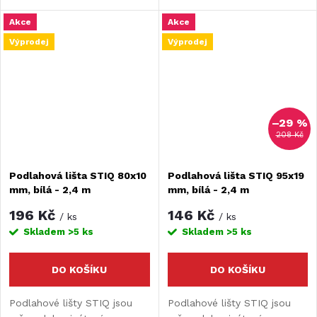
podlahám. Nahrazují
podlahám. Nahrazují
Akce
Akce
populární sokly.Díky lištám
populární sokly. Díky lištám
udržujete čistý povrch, kde
udržujete čistý povrch, kde
Výprodej
Výprodej
není místo pro špínu.
není místo pro špínu.
–29 %
208 Kč
Podlahová lišta STIQ 80x10
Podlahová lišta STIQ 95x19
mm, bílá - 2,4 m
mm, bílá - 2,4 m
196 Kč
146 Kč
/ ks
/ ks
Skladem
>5 ks
Skladem
>5 ks
DO KOŠÍKU
DO KOŠÍKU
Podlahové lišty STIQ jsou
Podlahové lišty STIQ jsou