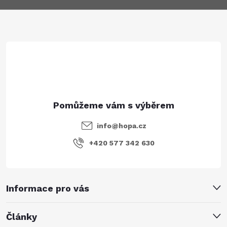
a
t
í
info
@
hopa.cz
+420 577 342 630
Informace pro vás
Články