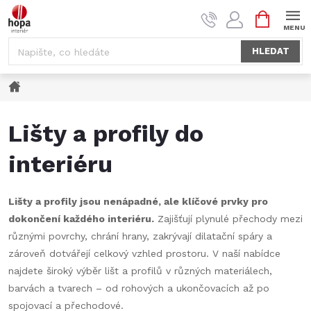
Přejít
NÁKUPNÍ
na
KOŠÍK
obsah
HLEDAT
Domů
Lišty a profily do
interiéru
Lišty a profily jsou nenápadné, ale klíčové prvky pro
dokončení každého interiéru.
Zajišťují plynulé přechody mezi
různými povrchy, chrání hrany, zakrývají dilatační spáry a
zároveň dotvářejí celkový vzhled prostoru. V naší nabídce
najdete široký výběr lišt a profilů v různých materiálech,
barvách a tvarech – od rohových a ukončovacích až po
spojovací a přechodové.