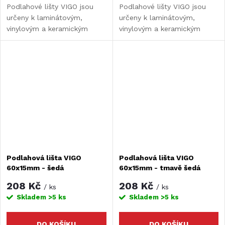
Podlahové lišty VIGO jsou
Podlahové lišty VIGO jsou
určeny k laminátovým,
určeny k laminátovým,
vinylovým a keramickým
vinylovým a keramickým
podlahám. Nahrazují
podlahám. Nahrazují
populární sokly. Díky lištám
populární sokly. Díky lištám
udržujete čistý povrch, kde
udržujete čistý povrch, kde
není místo pro špínu.
není místo pro špínu.
Podlahová lišta VIGO
Podlahová lišta VIGO
60x15mm - šedá
60x15mm - tmavě šedá
208 Kč
208 Kč
/ ks
/ ks
Skladem
>5 ks
Skladem
>5 ks
DO KOŠÍKU
DO KOŠÍKU