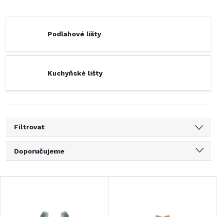
Podlahové lišty
Kuchyňské lišty
Filtrovat
Ř
Doporučujeme
a
Nejlevnější
V
Nejdražší
z
ý
Nejprodávanější