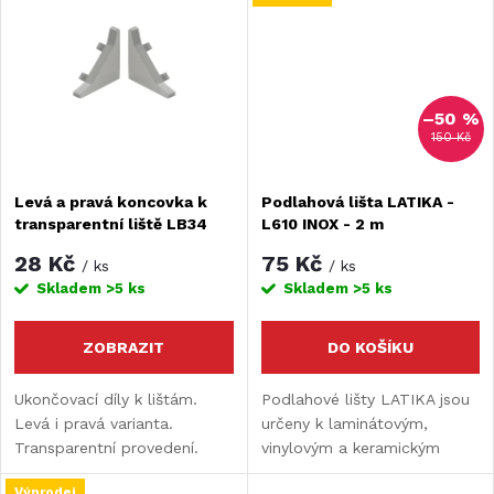
t
t
ů
ů
–50 %
150 Kč
Levá a pravá koncovka k
Podlahová lišta LATIKA -
transparentní liště LB34
L610 INOX - 2 m
28 Kč
75 Kč
/ ks
/ ks
Skladem
>5 ks
Skladem
>5 ks
ZOBRAZIT
DO KOŠÍKU
Ukončovací díly k lištám.
Podlahové lišty LATIKA jsou
Levá i pravá varianta.
určeny k laminátovým,
Transparentní provedení.
vinylovým a keramickým
podlahám. Nahrazují
Výprodej