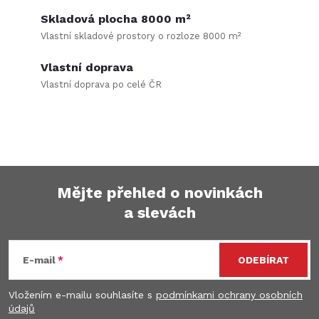
í
v
á
Skladová plocha 8000 m²
p
Vlastní skladové prostory o rozloze 8000 m²
n
r
í
Vlastní doprava
v
Vlastní doprava po celé ČR
k
y
v
Mějte přehled o novinkách
ý
a slevách
Z
p
á
i
E-mail
ODEBÍRAT
s
p
Vložením e-mailu souhlasíte s
podmínkami ochrany osobních
u
údajů