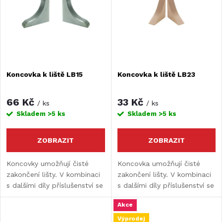
e
Abecedně
p
n
i
í
s
Koncovka k liště LB15
Koncovka k liště LB23
p
p
r
66 Kč
33 Kč
/ ks
/ ks
r
Skladem
>5 ks
Skladem
>5 ks
o
o
ZOBRAZIT
ZOBRAZIT
d
d
Koncovky umožňují čisté
Koncovka umožňují čisté
zakončení lišty. V kombinaci
zakončení lišty. V kombinaci
u
s dalšími díly příslušenství se
s dalšími díly příslušenství se
u
stejným vzorem dosáhnete
stejným vzorem dosáhnete
k
Akce
jednotného a harmonického
jednotného a harmonického
k
celkového vzhledu.
celkového vzhledu.
Výprodej