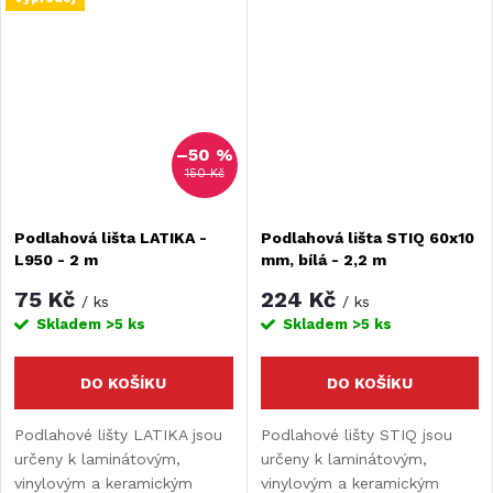
populární sokly. Díky lištám
udržujete čistý povrch, kde
není místo pro...
–50 %
150 Kč
Podlahová lišta LATIKA -
Podlahová lišta STIQ 60x10
L950 - 2 m
mm, bílá - 2,2 m
75 Kč
224 Kč
/ ks
/ ks
Skladem
>5 ks
Skladem
>5 ks
DO KOŠÍKU
DO KOŠÍKU
Podlahové lišty LATIKA jsou
Podlahové lišty STIQ jsou
určeny k laminátovým,
určeny k laminátovým,
vinylovým a keramickým
vinylovým a keramickým