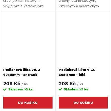
určeny k laminátovým,
určeny k laminátovým,
vinylovým a keramickým
vinylovým a keramickým
podlahám. Nahrazují
podlahám. Nahrazují
populární sokly. Díky lištám
populární sokly. Díky lištám
udržujete čistý povrch, kde
udržujete čistý povrch, kde
není místo pro špínu.
není místo pro špínu.
Podlahová lišta VIGO
Podlahová lišta VIGO
60x15mm - antracit
60x15mm - bílá
208 Kč
208 Kč
/ ks
/ ks
Skladem
>5 ks
Skladem
>5 ks
DO KOŠÍKU
DO KOŠÍKU