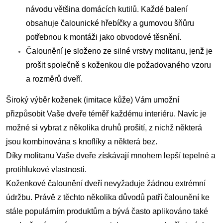
návodu většina domácích kutilů. Každé balení
obsahuje čalounické hřebíčky a gumovou šňůru
potřebnou k montáži jako obvodové těsnění.
Čalounění je složeno ze silné vrstvy molitanu, jenž je
prošit společně s koženkou dle požadovaného vzoru
a rozměrů dveří.
Široký výběr koženek (imitace kůže) Vám umožní
přizpůsobit Vaše dveře téměř každému interiéru. Navíc je
možné si vybrat z několika druhů
prošití, z nichž některá
jsou kombinována s knoflíky a některá bez.
Díky molitanu Vaše dveře získávají mnohem lepší tepelné a
protihlukové vlastnosti.
Koženkové čalounění dveří nevyžaduje žádnou extrémní
údržbu. Právě z těchto několika důvodů patří čalounění ke
stále populárním produktům a
bývá často aplikováno také