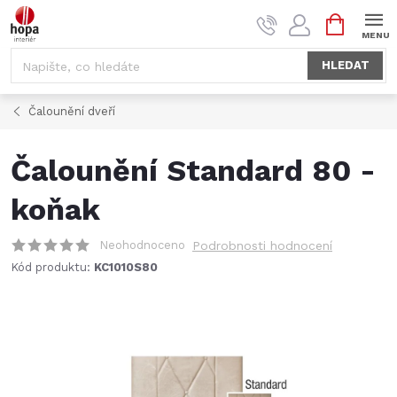
Přejít
NÁKUPNÍ
na
KOŠÍK
obsah
HLEDAT
Čalounění dveří
Čalounění Standard 80 -
koňak
Neohodnoceno
Podrobnosti hodnocení
Kód produktu:
KC1010S80