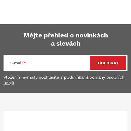
Mějte přehled o novinkách
a slevách
Z
á
E-mail
ODEBÍRAT
p
Vložením e-mailu souhlasíte s
podmínkami ochrany osobních
údajů
a
t
í