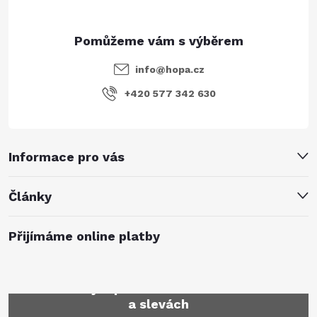
info
@
hopa.cz
+420 577 342 630
Informace pro vás
Články
Přijímáme online platby
Mějte přehled o novinkách
a slevách