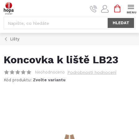
Přejít
NÁKUPNÍ
na
KOŠÍK
obsah
HLEDAT
Lišty
Koncovka k liště LB23
Neohodnoceno
Podrobnosti hodnocení
Kód produktu:
Zvolte variantu