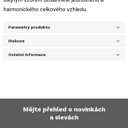
harmonického celkového vzhledu.
Parametry produktu
Diskuse
Ostatní informace
Mějte přehled o novinkách
a slevách
Z