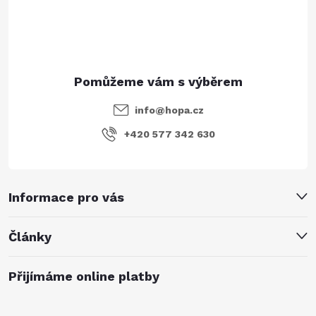
í
info
@
hopa.cz
+420 577 342 630
Informace pro vás
Články
Přijímáme online platby