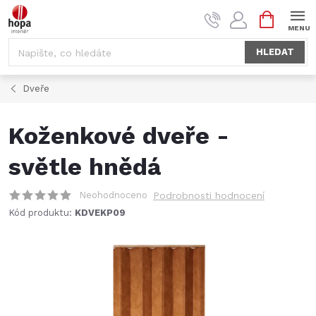
Přejít
NÁKUPNÍ
na
KOŠÍK
obsah
HLEDAT
Dveře
Koženkové dveře -
světle hnědá
Neohodnoceno
Podrobnosti hodnocení
Kód produktu:
KDVEKP09