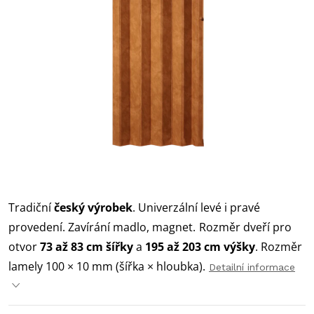
Tradiční
český výrobek
. Univerzální levé i pravé
provedení. Zavírání madlo, magnet.
Rozměr dveří pro
otvor
73 až 83 cm šířky
a
195 až 203 cm výšky
. Rozměr
lamely 100 × 10 mm (šířka × hloubka).
Detailní informace