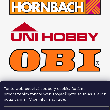
Tento web používá soubory cookie. Dalším
Copyright 2026
Interiéry HOPA
. Všechna práva vyhrazena.
procházením tohoto webu vyjadřujete souhlas s jejich
používáním.. Více informací
zde
.
Vytvořil Shoptet