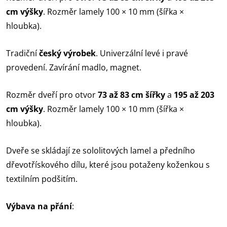
cm výšky
. Rozměr lamely 100 × 10 mm (šířka ×
hloubka).
Tradiční
český výrobek
. Univerzální levé i pravé
provedení. Zavírání madlo, magnet.
Rozměr dveří pro otvor
73 až 83 cm šířky
a
195 až 203
cm výšky
. Rozměr lamely 100 × 10 mm (šířka ×
hloubka).
Dveře se skládají ze sololitových lamel a předního
dřevotřískového dílu, které jsou potaženy koženkou s
textilním podšitím.
Výbava na přání
: