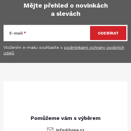
Mějte přehled o novinkách
a slevách
Z
á
E-mail
ODEBÍRAT
p
Vložením e-mailu souhlasíte s
podmínkami ochrany osobních
údajů
a
t
í
info
@
hopa.cz