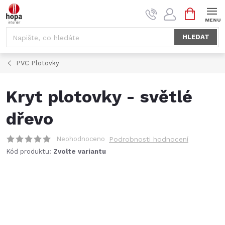
Přejít
NÁKUPNÍ
na
KOŠÍK
obsah
HLEDAT
PVC Plotovky
Kryt plotovky - světlé
dřevo
Neohodnoceno
Podrobnosti hodnocení
Kód produktu:
Zvolte variantu