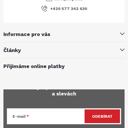
+420 577 342 630
Informace pro vás
Články
Přijímáme online platby
Mějte přehled o novinkách
a slevách
E-mail
ODEBÍRAT