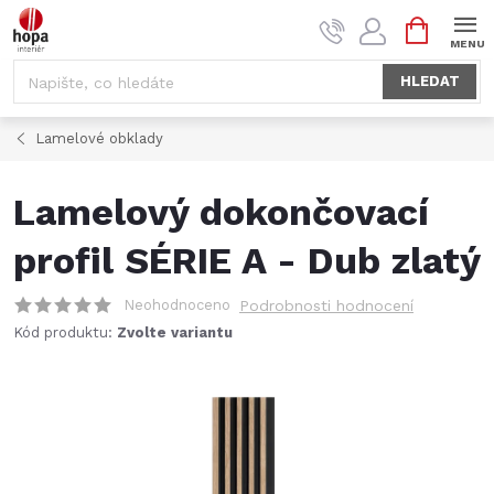
Přejít
NÁKUPNÍ
na
KOŠÍK
obsah
HLEDAT
Lamelové obklady
Lamelový dokončovací
profil SÉRIE A - Dub zlatý
Neohodnoceno
Podrobnosti hodnocení
Kód produktu:
Zvolte variantu