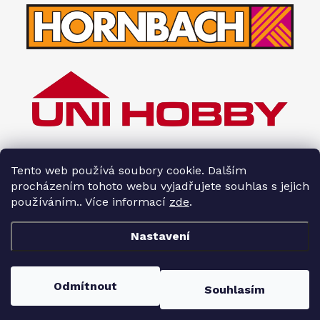
Tento web používá soubory cookie. Dalším
procházením tohoto webu vyjadřujete souhlas s jejich
používáním.. Více informací
zde
.
Nastavení
Copyright 2026
Interiéry HOPA
. Všechna práva vyhrazena.
Odmítnout
Souhlasím
Vytvořil Shoptet