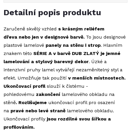
Detailní popis produktu
Zaručeně skvělý vzhled
s krásným reliéfem
dřeva
nebo
jen v designové barvě
.
To jsou designové
plastové lamelové
panely na stěnu i strop
. Hlavním
znakem této
SÉRIE A v barvě DUB ZLATÝ je jemné
lamelování a stylový barevný dekor
. Úzké a
intenzivní pruhy lamel vytvářejí nezaměnitelný styl a
efekt. Umožňuje tak použití
v menších místnostech.
Ukončovací profil
slouží k čistému -
pohledovému
zakončení
lamelového obkladu na
stěně
. Rozlišujeme
ukončovací profil pro osazení
na
pravé nebo levé straně
lamelového obkladu.
Ukončovací profily
jsou rozdílné svou šířkou a
profilováním.