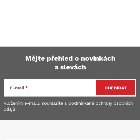
Mějte přehled o novinkách
a slevách
Z
á
E-mail
ODEBÍRAT
p
Vložením e-mailu souhlasíte s
podmínkami ochrany osobních
údajů
a
t