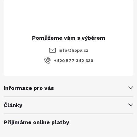
í
info
@
hopa.cz
+420 577 342 630
Informace pro vás
Články
Přijímáme online platby