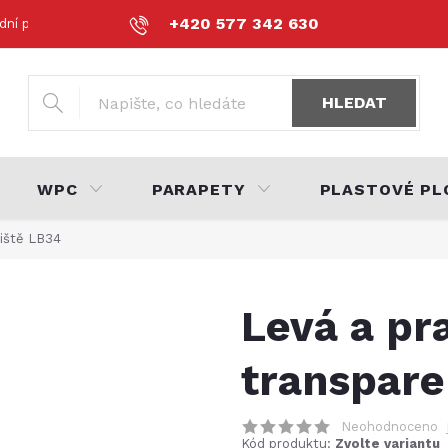
+420 577 342 630
dní podmínky
Podmínky ochrany osobních údajů
Volná místa
HLEDAT
WPC
PARAPETY
PLASTOVÉ PL
liště LB34
Levá a pr
transpare
Neohodnoceno
Kód produktu:
Zvolte variantu