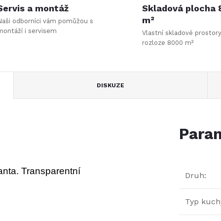
Servis a montáž
Skladová plocha
m²
Naši odborníci vám pomůžou s
montáží i servisem
Vlastní skladové prostor
rozloze 8000 m²
DISKUZE
Param
ianta. Transparentní
Druh
:
Typ kuchy