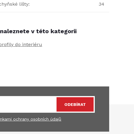
hyňské lišty
:
34
naleznete v této kategorii
profily do interiéru
ODEBÍRAT
nkami ochrany osobních údajů