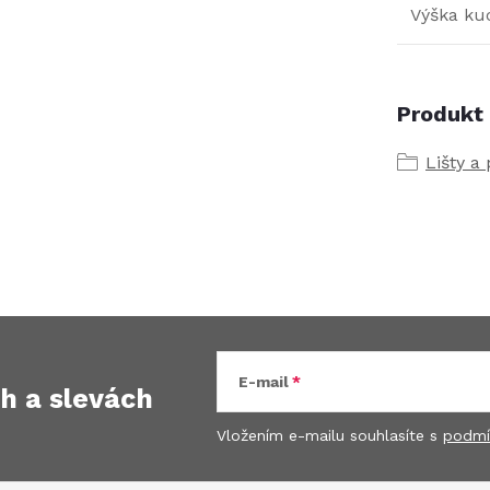
Výška kuc
Produkt 
Lišty a 
E-mail
ch
a slevách
Vložením e-mailu souhlasíte s
podmí