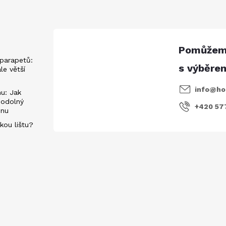
parapetů:
ále větší
info
@
ho
u: Jak
 odolný
+420 57
énu
kou lištu?
evách
E-mail