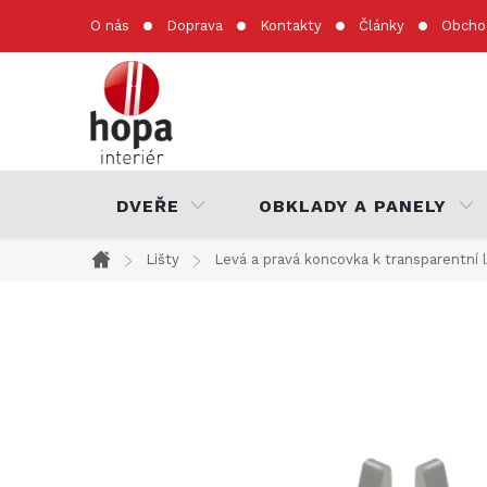
Přejít
O nás
Doprava
Kontakty
Články
Obcho
na
obsah
DVEŘE
OBKLADY A PANELY
Lišty
Levá a pravá koncovka k transparentní 
Domů