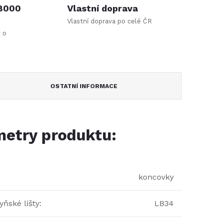
 8000
Vlastní doprava
Vlastní doprava po celé ČR
y o
OSTATNÍ INFORMACE
etry produktu:
koncovky
ňské lišty
:
LB34