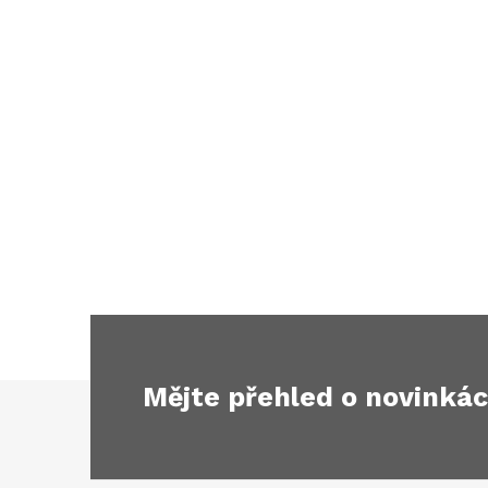
Mějte přehled o novinká
Z
á