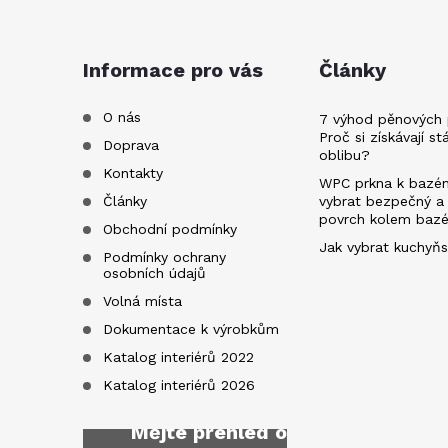
p
a
Informace pro vás
Články
t
O nás
7 výhod pěnových 
Proč si získávají st
Doprava
oblibu?
í
Kontakty
WPC prkna k bazén
Články
vybrat bezpečný a
povrch kolem baz
Obchodní podmínky
Jak vybrat kuchyňs
Podmínky ochrany
osobních údajů
Volná místa
Dokumentace k výrobkům
Katalog interiérů 2022
Katalog interiérů 2026
Mějte přehled o novinkách
a sl