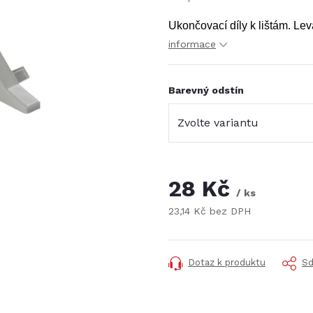
Ukončovací díly k lištám. Lev
informace
Barevný odstín
28 Kč
/ ks
23,14 Kč bez DPH
Měrná
cena:
Dotaz k produktu
Sd