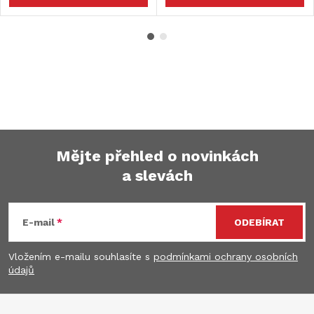
Mějte přehled o novinkách
a slevách
Z
á
E-mail
ODEBÍRAT
p
Vložením e-mailu souhlasíte s
podmínkami ochrany osobních
údajů
a