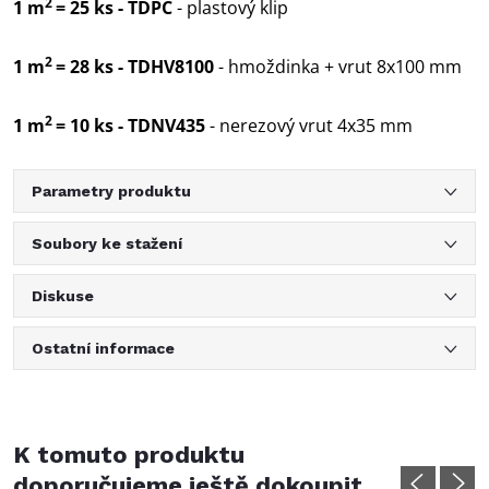
2
1 m
= 25 ks - TDPC
- plastový klip
2
1 m
= 28 ks - TDHV8100
- hmoždinka + vrut 8x100 mm
2
1 m
= 10 ks - TDNV435
- nerezový vrut 4x35 mm
Parametry produktu
Soubory ke stažení
Diskuse
Ostatní informace
K tomuto produktu
doporučujeme ještě dokoupit