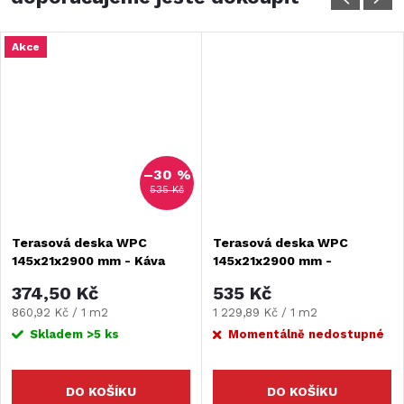
Akce
–30 %
535 Kč
Terasová deska WPC
Terasová deska WPC
145x21x2900 mm - Káva
145x21x2900 mm -
Červenohnědá
374,50 Kč
535 Kč
Měrná
Měrná
860,92 Kč / 1 m2
1 229,89 Kč / 1 m2
cena:
cena:
Skladem
>5 ks
Momentálně nedostupné
DO KOŠÍKU
DO KOŠÍKU