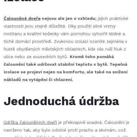
Čalouněné dveře
nejsou ale jen o vzhledu;
jejich praktické
vlastnosti jsou stejně důležité. Díky použití silné vrstvy
molitanu a kvalitní koženky vám pomohou vytvořit klidné a
tiché domácí prostředí. Zvukovou izolaci oceníte zejména v
hustě obydlených městských oblastech, kde vás ruší hluk z
ulice nebo ze sousedních bytů.
Kromě toho pomáhá
čalounění také udržovat stabilní teplotu v bytě. Tepelná
izolace se projeví nejen na komfortu, ale také na snížení
nákladů na vytápění či chlazení.
Jednoduchá údržba
Údržba čalouněných dveří
je překvapivě snadná. Čalounění je
navrženo tak, aby bylo odolné proti prachu a skvrnám, což