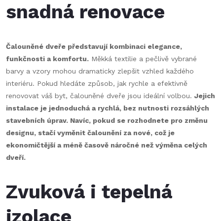
snadná renovace
Čalouněné dveře představují kombinaci elegance,
funkčnosti a komfortu.
Měkká textilie a pečlivě vybrané
barvy a vzory mohou dramaticky zlepšit vzhled každého
interiéru. Pokud hledáte způsob, jak rychle a efektivně
renovovat váš byt, čalouněné dveře jsou ideální volbou.
Jejich
instalace je jednoduchá a rychlá, bez nutnosti rozsáhlých
stavebních úprav. Navíc, pokud se rozhodnete pro změnu
designu, stačí vyměnit čalounění za nové, což je
ekonomičtější a méně časově náročné než výměna celých
dveří.
Zvuková i tepelná
izolace