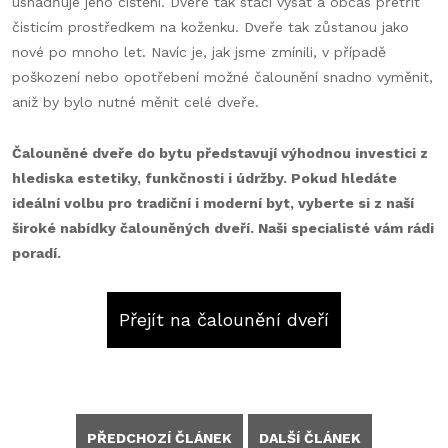
usnadňuje jeho čištění. Dveře tak stačí vysát a občas přetřít
čisticím prostředkem na koženku. Dveře tak zůstanou jako
nové po mnoho let. Navíc je, jak jsme zmínili, v případě
poškození nebo opotřebení možné čalounění snadno vyměnit,
aniž by bylo nutné měnit celé dveře.
Čalouněné dveře do bytu představují výhodnou investici z
hlediska estetiky, funkčnosti i údržby. Pokud hledáte
ideální volbu pro tradiční i moderní byt, vyberte si z naší
široké nabídky čalouněných dveří. Naši specialisté vám rádi
poradí.
Přejít na čalounění dveří
PŘEDCHOZÍ ČLÁNEK
DALŠÍ ČLÁNEK