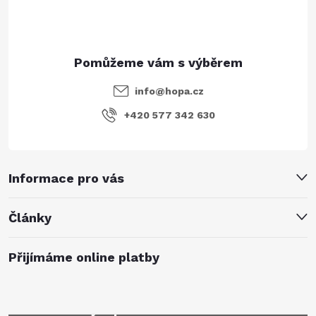
info
@
hopa.cz
+420 577 342 630
Informace pro vás
Články
Přijímáme online platby
Mějte přehled o novinkách