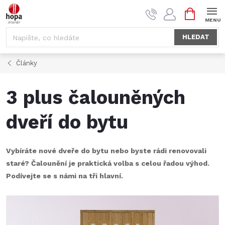
Přejít
NÁKUPNÍ
na
KOŠÍK
obsah
HLEDAT
Články
3 plus čalouněných
dveří do bytu
Vybíráte nové dveře do bytu nebo byste rádi renovovali
staré? Čalounění je praktická volba s celou řadou výhod.
Podívejte se s námi na tři hlavní.