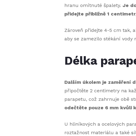
hranu omítnuté špalety.
Je do
přidejte přibližně 1 centime
Zároveň přidejte 4-5 cm tak, a
aby se zamezilo stékání vody 
Délka parap
Dalším úkolem je zaměření 
připočtěte 2 centimetry na ka
parapetu, což zahrnuje obě s
odečtěte pouze 6 mm kvůli 
U hliníkových a ocelových para
roztažnost materiálu a také s