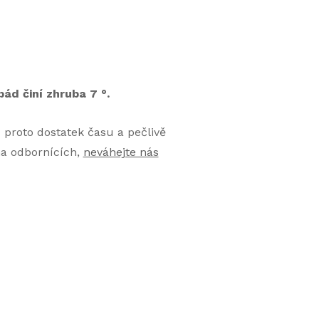
ád činí zhruba 7 °.
proto dostatek času a pečlivě
 na odbornících,
neváhejte nás