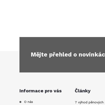
Mějte přehled o novinká
Z
á
p
a
Informace pro vás
Články
t
O nás
7 výhod pěnových 