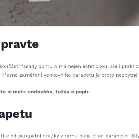
ipravte
součástí fasády domu a má nejen estetickou, ale i praktic
n. Přesné zaměření venkovního parapetu je proto nezbytné
te si metr, vodováhu, tužku a papír.
apetu
íte od parapetní drážky v rámu okna či od parapetní li