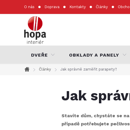
Přejít
O nás
Doprava
Kontakty
Články
Obcho
na
obsah
DVEŘE
OBKLADY A PANELY
Články
Jak správně zaměřit parapety?
Domů
Jak správ
Stavíte dům, chystáte se n
případě potřebujete pečlivos