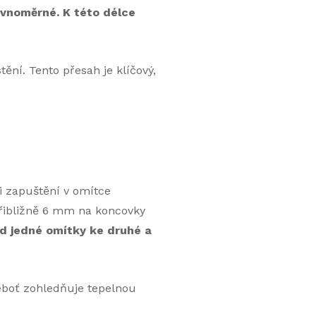
ovnoměrné. K této délce
ění. Tento přesah je klíčový,
 zapuštění v omítce
přibližně 6 mm na koncovky
d jedné omítky ke druhé a
neboť zohledňuje tepelnou