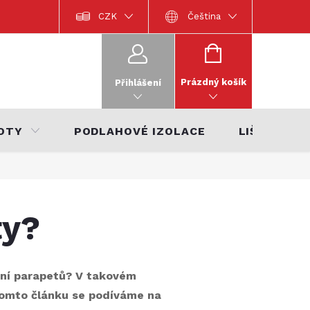
Dokumentace k výrobkům
CZK
Katalog interiérů 2022
Čeština
Katalo
NÁKUPNÍ
KOŠÍK
Prázdný košík
Přihlášení
OTY
PODLAHOVÉ IZOLACE
LIŠTY
ty?
ení parapetů? V takovém
 tomto článku se podíváme na