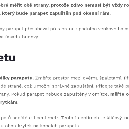
bré měřit obě strany, protože zdivo nemusí být vždy r
tr, který bude parapet zapuštěn pod okenní rám.
by parapet přesahoval přes hranu spodního venkovního ost
na fasádu budovy.
etu
délky
parapetu
.
Změřte prostor mezi dvěma špaletami. Při
ždé straně, což umožní správné zapuštění. Přidejte také 
trany. Pokud parapet nebude zapuštěný v omítce,
měřte o
krytkám
.
petů odečtěte 1 centimetr. Tento 1 centimetr je klíčový, 
ílu obou krytek na koncích parapetu.