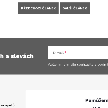
PŘEDCHOZÍ ČLÁNEK
DALŠÍ ČLÁNEK
E-mail
ch
a slevách
Vložením e-mailu souhlasíte s
podmí
parapetů: