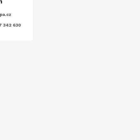
pa.cz
7 342 630
ODEBÍRAT
nkami ochrany osobních údajů