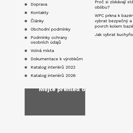
Proč si získávají st
Doprava
oblibu?
í
Kontakty
WPC prkna k bazén
Články
vybrat bezpečný a
povrch kolem baz
Obchodní podmínky
Jak vybrat kuchyňs
Podmínky ochrany
osobních údajů
Volná místa
Dokumentace k výrobkům
Katalog interiérů 2022
Katalog interiérů 2026
Mějte přehled o novinkách
a sl