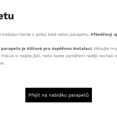
etu
 instalaci berte v potaz také sklon parapetu.
Přiměřený sp
arapetu je klíčové pro úspěšnou instalaci.
Věnujte mu 
 Pokud si nejste jistí, nebo byste zaměření raději nechali
me.
Přejít na nabídku parapetů