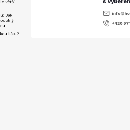
ále větší
info
@
ho
u: Jak
 odolný
+420 57
énu
kou lištu?
evách
E-mail
Vložením e-mailu souhlasíte s
podmí