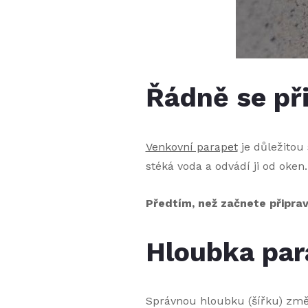
Řádně se př
Venkovní parapet
je důležitou 
stéká voda a odvádí ji od oke
Předtím, než začnete připrav
Hloubka par
Správnou hloubku (šířku) změř