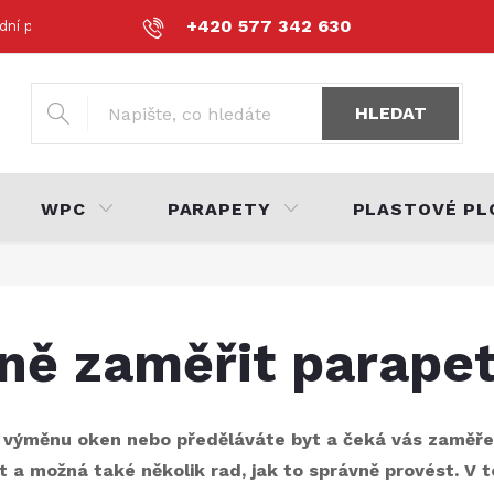
+420 577 342 630
dní podmínky
Podmínky ochrany osobních údajů
Volná místa
HLEDAT
WPC
PARAPETY
PLASTOVÉ PL
ně zaměřit parape
a výměnu oken nebo předěláváte byt a čeká vás zaměř
t a možná také několik rad, jak to správně provést. V