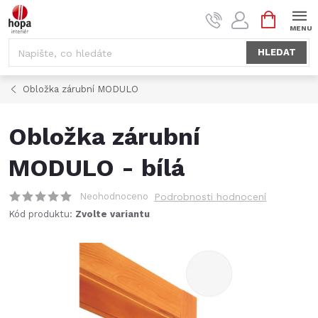
Přejít
NÁKUPNÍ
na
KOŠÍK
obsah
HLEDAT
Obložka zárubní MODULO
Obložka zárubní
MODULO - bílá
Neohodnoceno
Podrobnosti hodnocení
Kód produktu:
Zvolte variantu