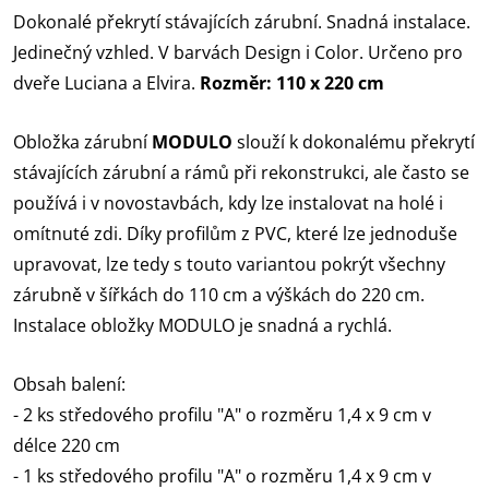
Dokonalé překrytí stávajících zárubní. Snadná instalace.
Jedinečný vzhled. V barvách Design i Color. Určeno pro
dveře Luciana a Elvira.
Rozměr: 110 x 220 cm
Obložka zárubní
MODULO
slouží k dokonalému překrytí
stávajících zárubní a rámů při rekonstrukci, ale často se
používá i v novostavbách, kdy lze instalovat na holé i
omítnuté zdi. Díky profilům z PVC, které lze jednoduše
upravovat, lze tedy s touto variantou pokrýt všechny
zárubně v šířkách do 110 cm a výškách do 220 cm.
Instalace obložky MODULO je snadná a rychlá.
Obsah balení:
- 2 ks středového profilu "A" o rozměru 1,4 x 9 cm v
délce 220 cm
- 1 ks středového profilu "A" o rozměru 1,4 x 9 cm v