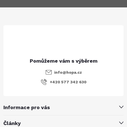
a
t
í
info
@
hopa.cz
+420 577 342 630
Informace pro vás
Články