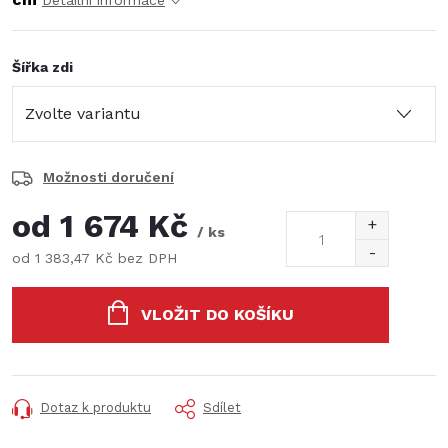
Detailní informace
Šířka zdi
Možnosti doručení
od
1 674 Kč
/ ks
od
1 383,47 Kč
bez DPH
Měrná
cena:
VLOŽIT DO KOŠÍKU
Dotaz k produktu
Sdílet