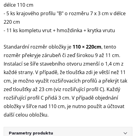
délce 110 cm
- 5 ks krajového profilu "B" o rozměru 7 x 3 cm v délce
220 cm
- 11 ks kompletu vrut + hmoždinka + krytka vrutu
Standardní rozměr obložky je
110 × 220cm
, tento
rozměr překryje zárubeň či zeď širokou 9 až 11 cm.
Instalací se šíře stavebního otvoru zmenší o 1,4 cm z
každé strany. V případě, že tloušťka zdi je větší než 11
cm, je možno využít rozšiřovacích profilů a překrýt tak
zeď tloušťky až 23 cm (viz rozšiřující profil C). Každý
rozšiřující profil C přidá 3 cm. V případě objednání
obložky v šířce nad 110 cm, je nutno použít a účtovat
další celou obložku.
Parametry produktu