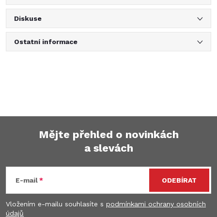
Diskuse
Ostatní informace
Mějte přehled o novinkách
a slevách
Z
á
E-mail
ODEBÍRAT
p
Vložením e-mailu souhlasíte s
podmínkami ochrany osobních
údajů