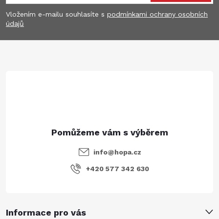
p
Vložením e-mailu souhlasíte s
podmínkami ochrany osobních
údajů
a
t
í
info
@
hopa.cz
+420 577 342 630
Informace pro vás