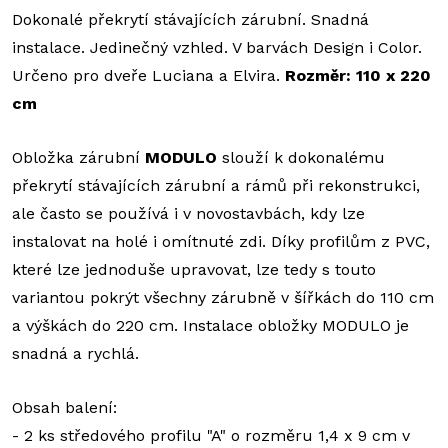
Dokonalé překrytí stávajících zárubní. Snadná
instalace. Jedinečný vzhled. V barvách Design i Color.
Určeno pro dveře Luciana a Elvira.
Rozměr: 110 x 220
cm
Obložka zárubní
MODULO
slouží k dokonalému
překrytí stávajících zárubní a rámů při rekonstrukci,
ale často se používá i v novostavbách, kdy lze
instalovat na holé i omítnuté zdi. Díky profilům z PVC,
které lze jednoduše upravovat, lze tedy s touto
variantou pokrýt všechny zárubně v šířkách do 110 cm
a výškách do 220 cm. Instalace obložky MODULO je
snadná a rychlá.
Obsah balení:
- 2 ks středového profilu "A" o rozměru 1,4 x 9 cm v