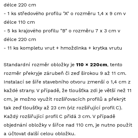
délce 220 cm
- 1 ks středového profilu "A" o rozměru 1,4 x 9 cm v
délce 110 cm
- 5 ks krajového profilu "B" o rozměru 7 x 3 cm v
délce 220 cm
- 11 ks kompletu vrut + hmoždinka + krytka vrutu
Standardní rozměr obložky je
110 × 220cm
, tento
rozměr překryje zárubeň či zeď širokou 9 až 11 cm.
Instalací se šíře stavebního otvoru zmenší o 1,4 cm z
každé strany. V případě, že tloušťka zdi je větší než 11
cm, je možno využít rozšiřovacích profilů a překrýt
tak zeď tloušťky až 23 cm (viz rozšiřující profil C).
Každý rozšiřující profil C přidá 3 cm. V případě
objednání obložky v šířce nad 110 cm, je nutno použít
a účtovat další celou obložku.