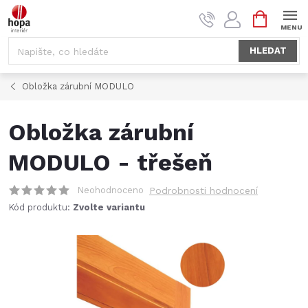
Přejít
NÁKUPNÍ
na
KOŠÍK
obsah
HLEDAT
Obložka zárubní MODULO
Obložka zárubní
MODULO - třešeň
Neohodnoceno
Podrobnosti hodnocení
Kód produktu:
Zvolte variantu