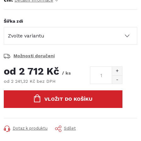
Detailní informace
Šířka zdi
Možnosti doručení
od
2 712 Kč
/ ks
od
2 241,32 Kč
bez DPH
Měrná
cena:
VLOŽIT DO KOŠÍKU
Dotaz k produktu
Sdílet