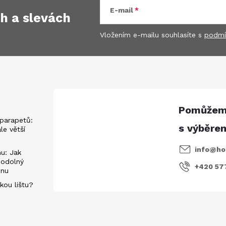
E-mail
ch
a slevách
Vložením e-mailu souhlasíte s
podmí
parapetů:
ále větší
info
@
ho
u: Jak
 odolný
+420 57
énu
kou lištu?