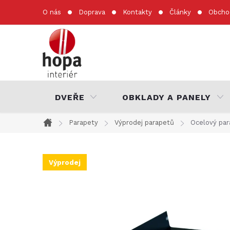
Přejít
O nás
Doprava
Kontakty
Články
Obcho
na
obsah
DVEŘE
OBKLADY A PANELY
Parapety
Výprodej parapetů
Ocelový pa
Domů
Výprodej