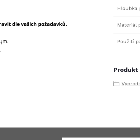
Hloubka 
ravit dle vašich požadavků.
Materiál
 ųm.
Použití 
.
Produkt 
Výprode