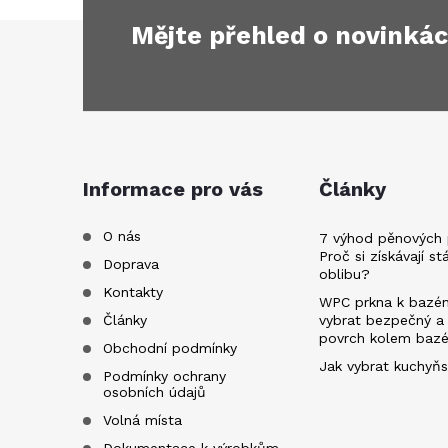
Mějte přehled o novinká
Z
á
p
a
Informace pro vás
Články
t
O nás
7 výhod pěnových 
Proč si získávají st
Doprava
oblibu?
í
Kontakty
WPC prkna k bazén
Články
vybrat bezpečný a
povrch kolem baz
Obchodní podmínky
Jak vybrat kuchyňs
Podmínky ochrany
osobních údajů
Volná místa