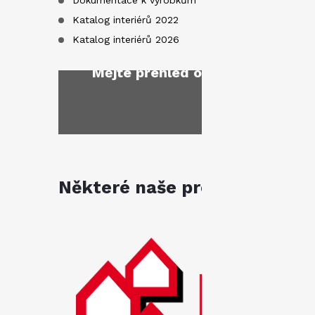
Dokumentace k výrobkům
Katalog interiérů 2022
Katalog interiérů 2026
Mějte přehled o novinkách
a sl
Některé naše produkty jsou k