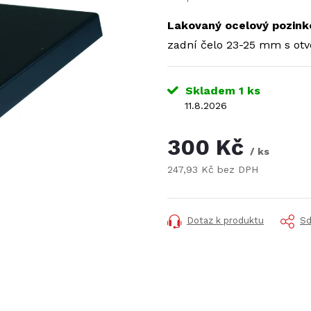
Lakovaný ocelový pozinko
zadní čelo 23-25 mm s otv
Skladem
1 ks
11.8.2026
300 Kč
/ ks
247,93 Kč bez DPH
Měrná
cena:
Dotaz k produktu
Sd