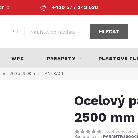
+420 577 342 630
dní podmínky
Podmínky ochrany osobních údajů
Volná místa
HLEDAT
WPC
PARAPETY
PLASTOVÉ PL
rapet 260 x 2500 mm - ANTRACIT
Ocelový p
2500 mm 
Neohodnoceno
Kód produktu:
PARANTR260OC