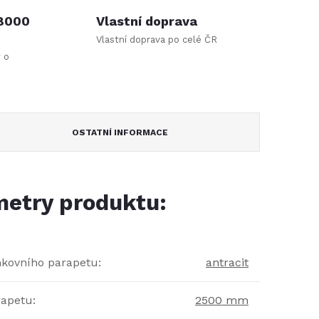
 8000
Vlastní doprava
Vlastní doprava po celé ČR
y o
OSTATNÍ INFORMACE
etry produktu:
nkovního parapetu
:
antracit
rapetu
:
2500 mm