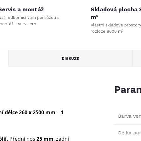
Servis a montáž
Skladová plocha
m²
Naši odborníci vám pomůžou s
montáží i servisem
Vlastní skladové prostor
rozloze 8000 m²
DISKUZE
Param
í délce 260 x 2500 mm = 1
Barva ve
Délka pa
lií.
Přední nos
25 mm
, zadní