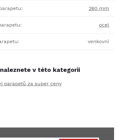
parapetu
:
260 mm
 parapetu
:
ocel
parapetu
:
venkovní
naleznete v této kategorii
j parapetů za super ceny