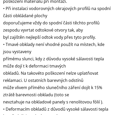
poškození materiálu při montáži.
• Při instalaci vodorovných okrajových profilů na spodní
části obkládané plochy
doporučujeme vždy do spodní části těchto profilů
zespodu vyvrtat odtokové otvory tak, aby
byl zajištěn nejlepší odtok vody přes tyto profily.
• Tmavé obklady není vhodné použít na místech, kde
jsou vystaveny
přímému slunci, kdy z důvodu vysoké sálavosti tepla
může dojí t k deformaci tmavých
obkladů. Na takovéto poškození nelze uplatňovat
reklamaci. U ostatních barevných odstínů
může vlivem přímého slunečního záření dojít k 15%
ztrátě barevnosti obkladu (toto se
nevztahuje na obkladové panely s renolitovou fólií ).
• Deformacím obkladů z důvodů vysoké sálavosti tepla