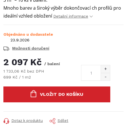
3 m
– 10 ks v balení.
Mnoho barev a široký výběr dokončovací ch profilů pro
ideální vzhled obložení
Detailní informace
Objednáno u dodavatele
23.9.2026
Možnosti doručení
2 097 Kč
/ balení
1 733,06 Kč bez DPH
Měrná
699 Kč / 1 m2
cena:
VLOŽIT DO KOŠÍKU
Dotaz k produktu
Sdílet