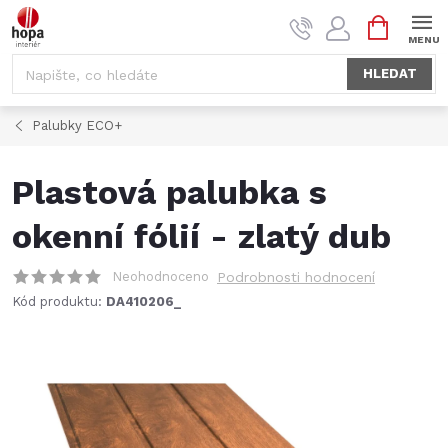
Přejít
NÁKUPNÍ
na
KOŠÍK
obsah
HLEDAT
Palubky ECO+
Plastová palubka s
okenní fólií - zlatý dub
Neohodnoceno
Podrobnosti hodnocení
Kód produktu:
DA410206_