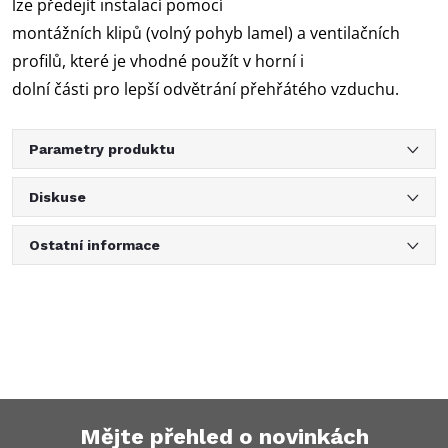
lze předejít instalací pomocí
montážních klipů (volný pohyb lamel) a ventilačních
profilů, které je vhodné použít v horní i
dolní části pro lepší odvětrání přehřátého vzduchu.
Parametry produktu
Diskuse
Ostatní informace
Mějte přehled o novinkách