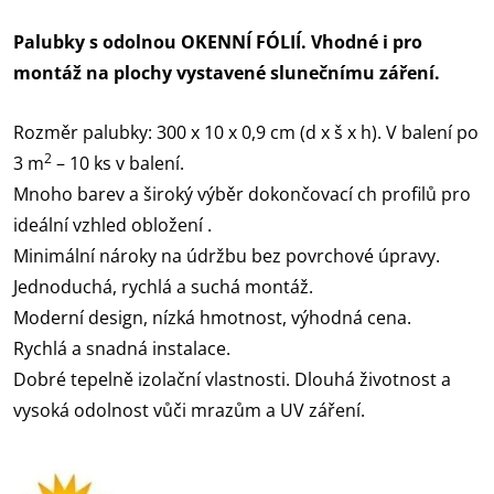
Palubky s odolnou OKENNÍ FÓLIÍ. Vhodné i pro
montáž na plochy vystavené slunečnímu záření.
Rozměr palubky: 300 x 10 x 0,9 cm (d x š x h). V balení po
2
3 m
– 10 ks v balení.
Mnoho barev a široký výběr dokončovací ch profilů pro
ideální vzhled obložení .
Minimální nároky na údržbu bez povrchové úpravy.
Jednoduchá, rychlá a suchá montáž.
Moderní design, nízká hmotnost, výhodná cena.
Rychlá a snadná instalace.
Dobré tepelně izolační vlastnosti. Dlouhá životnost a
vysoká odolnost vůči mrazům a UV záření.