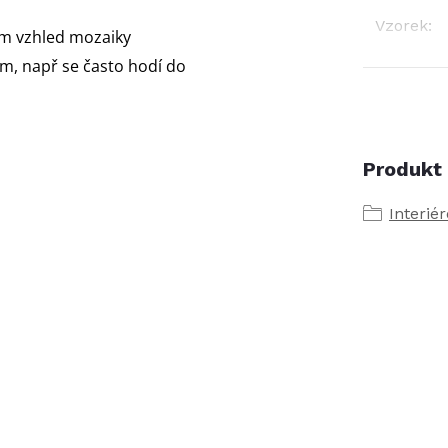
Vzorek
:
ším vzhled mozaiky
m, např se často hodí do
Produkt 
Interié