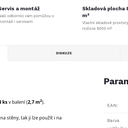
Servis a montáž
Skladová plocha
m²
Naši odborníci vám pomůžou s
montáží i servisem
Vlastní skladové prostor
rozloze 8000 m²
DISKUZE
Param
2
 ks
v balení (
2,7 m
).
EAN
:
a stěny, tak ji lze použít i na
Barva