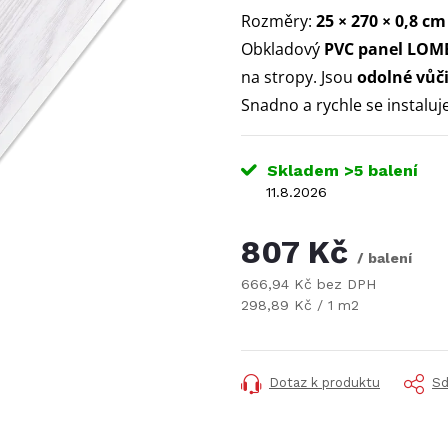
Rozměry:
25 × 270 × 0,8 c
Obkladový
PVC panel
LOM
na stropy. Jsou
odolné vůč
Snadno a rychle se instaluj
Skladem
>5 balení
11.8.2026
807 Kč
/ balení
666,94 Kč bez DPH
Měrná
298,89 Kč / 1 m2
cena:
Dotaz k produktu
Sd