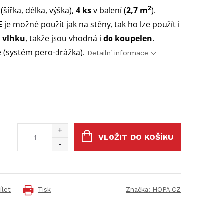
2
m
(šířka, délka, výška),
4 ks
v balení (
2,7 m
).
E
je možné použít jak na stěny, tak ho lze použít i
i vlhku
, takže jsou vhodná i
do koupelen
.
e (systém pero-drážka).
Detailní informace
VLOŽIT DO KOŠÍKU
ílet
Tisk
Značka:
HOPA CZ