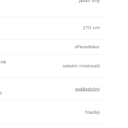
jasan bílý
270 cm
dřevodekor
ené
ostatní místnosti
voděodolný
ě
:
hladký