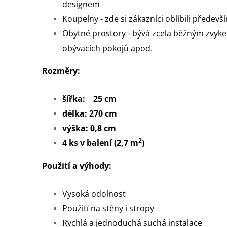
designem
Koupelny - zde si zákazníci oblíbili předev
Obytné prostory - bývá zcela běžným zvyke
obývacích pokojů apod.
Rozměry:
šířka: 25 cm
délka: 270 cm
výška: 0,8 cm
2
4 ks v balení (2,7 m
)
Použití a výhody:
Vysoká odolnost
Použití na stěny i stropy
Rychlá a jednoduchá suchá instalace