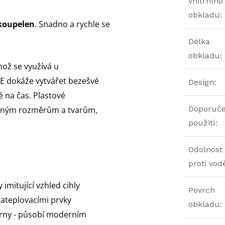
vnitřního
obkladu
:
koupelen
. Snadno a rychle se
Délka
obkladu
:
hož se využívá u
E dokáže vytvářet bezešvé
Design
:
é na čas. Plastové
Doporuč
aným rozměrům a tvarům,
použití
:
Odolnost
proti vod
imitující vzhled cihly
Povrch
zateplovacími prvky
obkladu
:
kárny - působí moderním