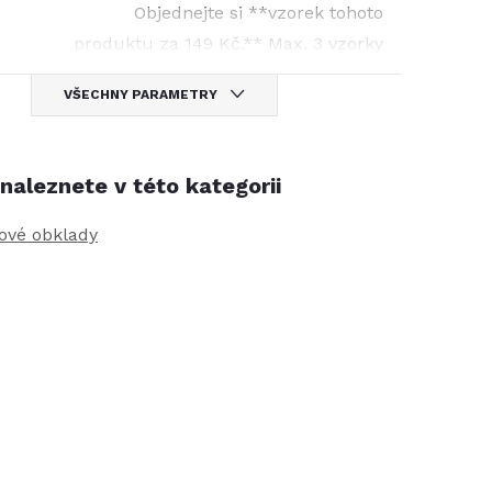
Objednejte si **vzorek tohoto
produktu za 149 Kč.** Max. 3 vzorky
VŠECHNY PARAMETRY
naleznete v této kategorii
rové obklady