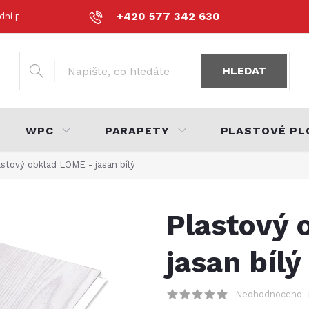
+420 577 342 630
dní podmínky
Podmínky ochrany osobních údajů
Volná místa
HLEDAT
WPC
PARAPETY
PLASTOVÉ PL
astový obklad LOME - jasan bílý
Plastový 
jasan bílý
Neohodnoceno