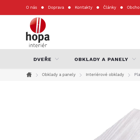
Přejít
O nás
Doprava
Kontakty
Články
Obcho
na
obsah
DVEŘE
OBKLADY A PANELY
Obklady a panely
Interiérové obklady
Pl
Domů