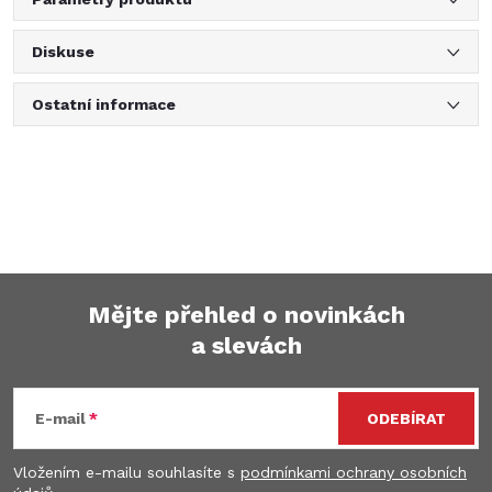
Diskuse
Ostatní informace
Mějte přehled o novinkách
a slevách
Z
á
E-mail
ODEBÍRAT
p
Vložením e-mailu souhlasíte s
podmínkami ochrany osobních