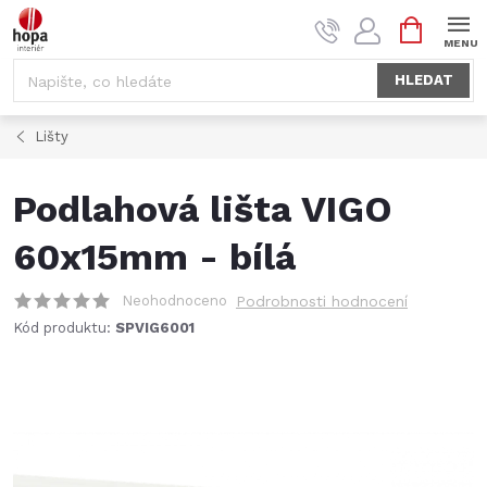
Přejít
NÁKUPNÍ
na
KOŠÍK
obsah
HLEDAT
Lišty
Podlahová lišta VIGO
60x15mm - bílá
Neohodnoceno
Podrobnosti hodnocení
Kód produktu:
SPVIG6001