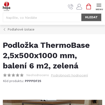
Přejít
NÁKUPNÍ
na
KOŠÍK
obsah
HLEDAT
Podlahové izolace
Podložka ThermoBase
2,5x500x1000 mm,
balení 6 m2, zelená
Neohodnoceno
Podrobnosti hodnocení
Kód produktu:
PPPPDF25