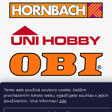
Tento web používá soubory cookie. Dalším
procházením tohoto webu vyjadřujete souhlas s jejich
Copyright 2026
Interiéry HOPA
. Všechna práva vyhrazena.
používáním.. Více informací
zde
.
Vytvořil Shoptet