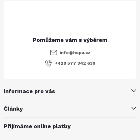
í
info
@
hopa.cz
+420 577 342 630
Informace pro vás
Články
Přijímáme online platby