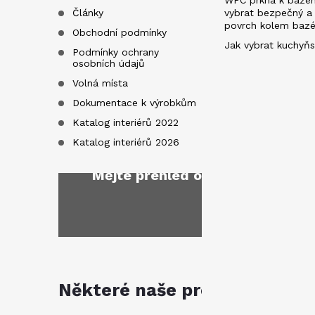
WPC prkna k bazén
Články
vybrat bezpečný a
povrch kolem baz
Obchodní podmínky
Jak vybrat kuchyňs
Podmínky ochrany
osobních údajů
Volná místa
Dokumentace k výrobkům
Katalog interiérů 2022
Katalog interiérů 2026
Mějte přehled o novinkách
a sl
Některé naše produkty jsou k