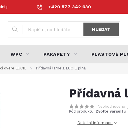
+420 577 342 630
dní podmínky
Podmínky ochrany osobních údajů
Volná místa
HLEDAT
WPC
PARAPETY
PLASTOVÉ PL
cí dveře LUCIE
Přídavná lamela LUCIE plná
Přídavná 
Neohodnoceno
Kód produktu:
Zvolte variantu
Detailní informace