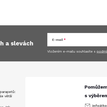
E-mail
ch
a slevách
Vložením e-mailu souhlasíte s
podmí
parapetů:
ále větší
info
@
ho