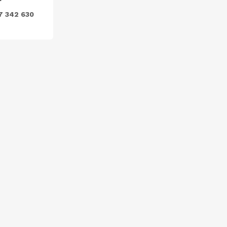
7 342 630
ODEBÍRAT
nkami ochrany osobních údajů