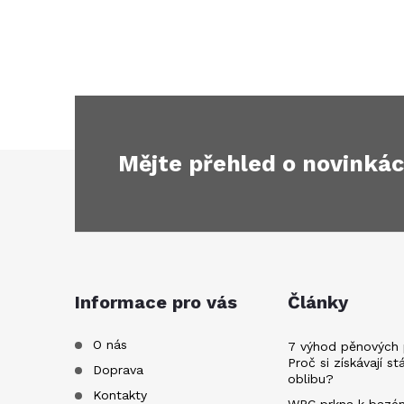
Mějte přehled o novinká
Z
á
p
a
Informace pro vás
Články
t
O nás
7 výhod pěnových 
Proč si získávají st
Doprava
oblibu?
í
Kontakty