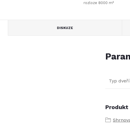
rozloze 8000 m²
DISKUZE
Param
Typ dveří
Produkt 
Shrnov