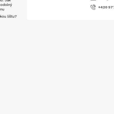
u: Jak
 odolný
+420 57
énu
kou lištu?
evách
E-mail
Vložením e-mailu souhlasíte s
podmí
 dostání na těchto prodejnách: