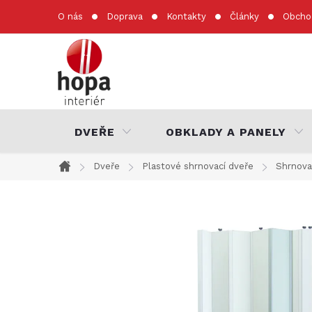
Přejít
O nás
Doprava
Kontakty
Články
Obcho
na
obsah
DVEŘE
OBKLADY A PANELY
Dveře
Plastové shrnovací dveře
Shrnova
Domů