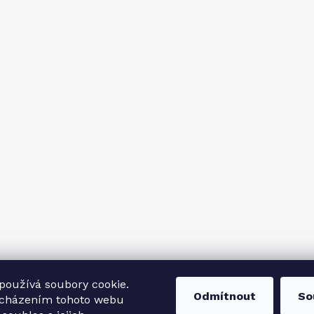
používá soubory cookie.
Odmítnout
So
ocházením tohoto webu