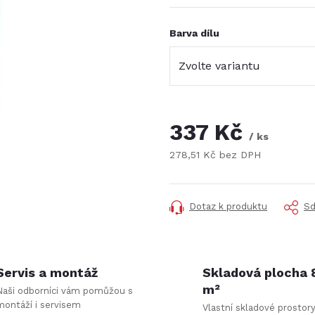
Barva dílu
337 Kč
/ ks
278,51 Kč bez DPH
Měrná
cena:
Dotaz k produktu
Sd
Servis a montáž
Skladová plocha
m²
Naši odborníci vám pomůžou s
montáží i servisem
Vlastní skladové prostor