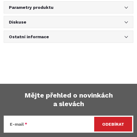
Parametry produktu
Diskuse
Ostatní informace
Mějte přehled o novinkách
a slevách
Z
á
E-mail
ODEBÍRAT