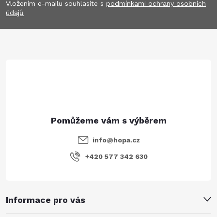
p
Vložením e-mailu souhlasíte s
podmínkami ochrany osobních
údajů
a
t
í
info
@
hopa.cz
+420 577 342 630
Informace pro vás