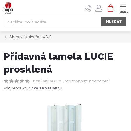
Přejít
NÁKUPNÍ
na
KOŠÍK
obsah
HLEDAT
Shrnovací dveře LUCIE
Přídavná lamela LUCIE
prosklená
Neohodnoceno
Podrobnosti hodnocení
Kód produktu:
Zvolte variantu