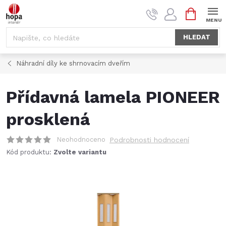
Přejít
NÁKUPNÍ
na
KOŠÍK
obsah
HLEDAT
Náhradní díly ke shrnovacím dveřím
Přídavná lamela PIONEER
prosklená
Neohodnoceno
Podrobnosti hodnocení
Kód produktu:
Zvolte variantu