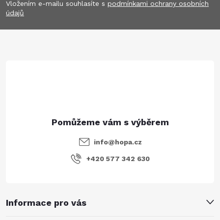
p
Vložením e-mailu souhlasíte s
podmínkami ochrany osobních
údajů
a
t
í
info
@
hopa.cz
+420 577 342 630
Informace pro vás