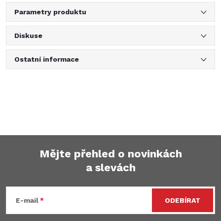
Parametry produktu
Diskuse
Ostatní informace
Mějte přehled o novinkách
a slevách
Z
á
E-mail
ODEBÍRAT