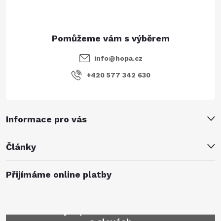
info
@
hopa.cz
+420 577 342 630
Informace pro vás
Články
Přijímáme online platby
Mějte přehled o novinkách