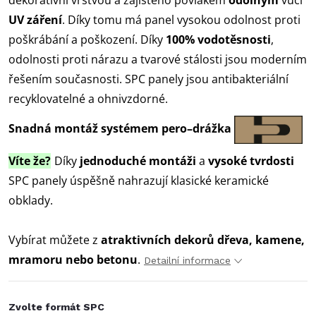
dekorativní vrstvou a zajištěno povlakem
odolným
vůči
UV záření
. Díky tomu má panel vysokou
odolnost proti
poškrábání a poškození. Díky
100% vodotěsnosti
,
odolnosti proti nárazu a tvarové stálosti jsou moderním
řešením současnosti. SPC panely jsou antibakteriální
recyklovatelné a ohnivzdorné.
Snadná montáž systémem pero–drážka
Víte že?
Díky
jednoduché montáži
a
vysoké tvrdosti
SPC panely úspěšně nahrazují klasické keramické
obklady.
Vybírat můžete z
atraktivních dekorů dřeva, kamene,
mramoru nebo betonu
.
Detailní informace
Zvolte formát SPC