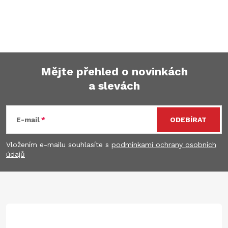
Mějte přehled o novinkách
a slevách
Z
á
E-mail
ODEBÍRAT
p
Vložením e-mailu souhlasíte s
podmínkami ochrany osobních
údajů
a
t
í