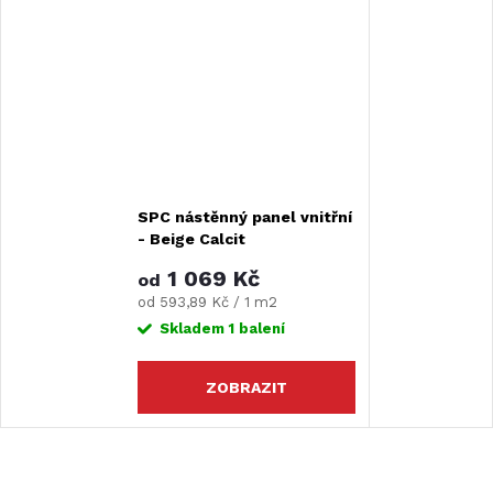
SPC nástěnný panel vnitřní
- Beige Calcit
1 069 Kč
od
Měrná
od 593,89 Kč / 1 m2
cena:
Skladem
1 balení
ZOBRAZIT