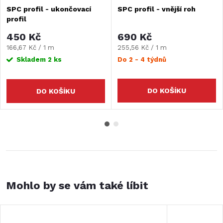
SPC profil - ukončovací
SPC profil - vnější roh
profil
450 Kč
690 Kč
Měrná
Měrná
166,67 Kč / 1 m
255,56 Kč / 1 m
cena:
cena:
Skladem
2 ks
Do 2 - 4 týdnů
DO KOŠÍKU
DO KOŠÍKU