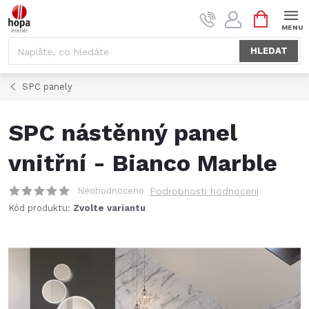
Přejít
NÁKUPNÍ
na
KOŠÍK
obsah
HLEDAT
SPC panely
SPC nástěnný panel
vnitřní - Bianco Marble
Neohodnoceno
Podrobnosti hodnocení
Kód produktu:
Zvolte variantu