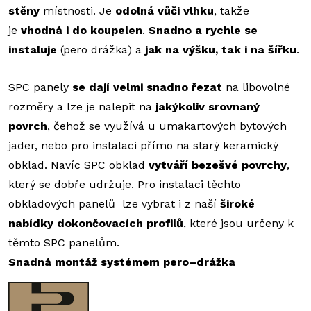
stěny
místnosti. Je
odolná vůči vlhku
, takže
je
vhodná i do koupelen
.
Snadno a rychle se
instaluje
(pero drážka) a
jak na výšku, tak i na šířku
.
SPC panely
se dají velmi snadno řezat
na libovolné
rozměry a lze je nalepit na
jakýkoliv srovnaný
povrch
, čehož se využívá u umakartových bytových
jader, nebo pro instalaci přímo na starý keramický
obklad. Navíc SPC obklad
vytváří bezešvé povrchy
,
který se dobře udržuje. Pro instalaci těchto
obkladových panelů lze vybrat i z naší
široké
nabídky dokončovacích profilů
, které jsou určeny k
těmto SPC panelům.
Snadná montáž systémem pero–drážka