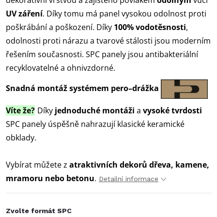
dekorativní vrstvou a zajištěno povlakem
odolným
vůči
UV záření
. Díky tomu má panel vysokou
odolnost proti
poškrábání a poškození. Díky
100% vodotěsnosti
,
odolnosti proti nárazu a tvarové stálosti jsou moderním
řešením současnosti. SPC panely jsou antibakteriální
recyklovatelné a ohnivzdorné.
Snadná montáž systémem pero–drážka
Víte že?
Díky
jednoduché montáži
a
vysoké tvrdosti
SPC panely úspěšně nahrazují klasické keramické
obklady.
Vybírat můžete z
atraktivních dekorů dřeva, kamene,
mramoru nebo betonu
.
Detailní informace
Zvolte formát SPC