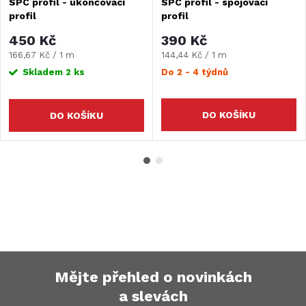
SPC profil - ukončovací
SPC profil - spojovací
profil
profil
450 Kč
390 Kč
Měrná
Měrná
166,67 Kč / 1 m
144,44 Kč / 1 m
cena:
cena:
Skladem
2 ks
Do 2 - 4 týdnů
DO KOŠÍKU
DO KOŠÍKU
Mějte přehled o novinkách
a slevách