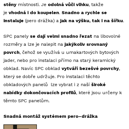
stěny
místnosti. Je
odolná vůči vlhku
, takže
je
vhodná i do koupelen
.
Snadno a rychle se
instaluje
(pero drážka) a
jak na výšku, tak i na šířku
.
SPC panely
se dají velmi snadno řezat
na libovolné
rozměry a lze je nalepit na
jakýkoliv srovnaný
povrch
, čehož se využívá u umakartových bytových
jader, nebo pro instalaci přímo na starý keramický
obklad. Navíc SPC obklad
vytváří bezešvé povrchy
,
který se dobře udržuje. Pro instalaci těchto
obkladových panelů lze vybrat i z naší
široké
nabídky dokončovacích profilů
, které jsou určeny k
těmto SPC panelům.
Snadná montáž systémem pero–drážka