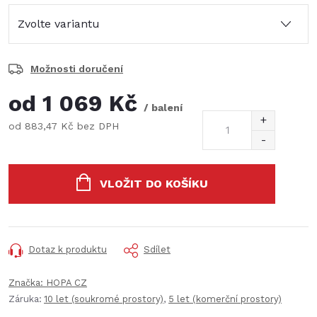
Možnosti doručení
od
1 069 Kč
/ balení
od
883,47 Kč
bez DPH
Měrná
cena:
VLOŽIT DO KOŠÍKU
Dotaz k produktu
Sdílet
Značka:
HOPA CZ
Záruka
:
10 let (soukromé prostory)
,
5 let (komerční prostory)