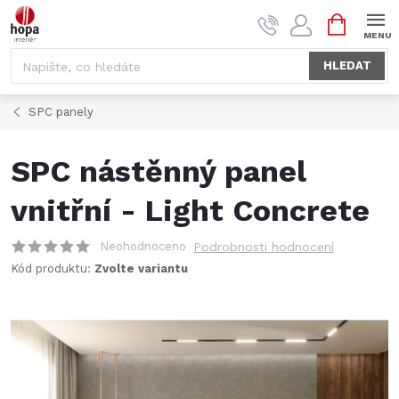
Přejít
NÁKUPNÍ
na
KOŠÍK
obsah
HLEDAT
SPC panely
SPC nástěnný panel
vnitřní - Light Concrete
Neohodnoceno
Podrobnosti hodnocení
Kód produktu:
Zvolte variantu