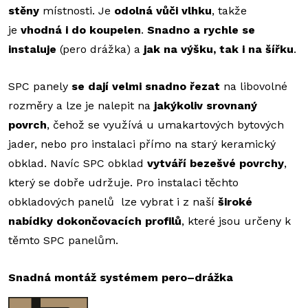
stěny
místnosti. Je
odolná vůči vlhku
, takže
je
vhodná i do koupelen
.
Snadno a rychle se
instaluje
(pero drážka) a
jak na výšku, tak i na šířku
.
SPC panely
se dají velmi snadno řezat
na libovolné
rozměry a lze je nalepit na
jakýkoliv srovnaný
povrch
, čehož se využívá u umakartových bytových
jader, nebo pro instalaci přímo na starý keramický
obklad. Navíc SPC obklad
vytváří bezešvé povrchy
,
který se dobře udržuje. Pro instalaci těchto
obkladových panelů lze vybrat i z naší
široké
nabídky dokončovacích profilů
, které jsou určeny k
těmto SPC panelům.
Snadná montáž systémem pero–drážka