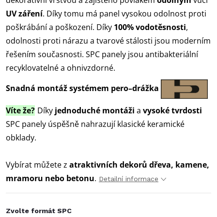
dekorativní vrstvou a zajištěno povlakem
odolným
vůči
UV záření
. Díky tomu má panel vysokou
odolnost proti
poškrábání a poškození. Díky
100% vodotěsnosti
,
odolnosti proti nárazu a tvarové stálosti jsou moderním
řešením současnosti. SPC panely jsou antibakteriální
recyklovatelné a ohnivzdorné.
Snadná montáž systémem pero–drážka
Víte že?
Díky
jednoduché montáži
a
vysoké tvrdosti
SPC panely úspěšně nahrazují klasické keramické
obklady.
Vybírat můžete z
atraktivních dekorů dřeva, kamene,
mramoru nebo betonu
.
Detailní informace
Zvolte formát SPC