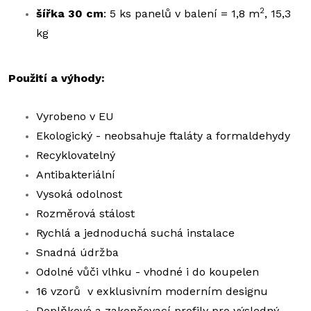
2
šířka 30 cm
: 5 ks panelů v balení = 1,8 m
, 15,3
kg
Použití a výhody:
Vyrobeno v EU
Ekologický - neobsahuje ftaláty a formaldehydy
Recyklovatelný
Antibakteriální
Vysoká odolnost
Rozměrová stálost
Rychlá a jednoduchá suchá instalace
Snadná údržba
Odolné vůči vlhku - vhodné i do koupelen
16 vzorů v exklusivním moderním designu
Doplňkové a zakončovací profily pro výsledný