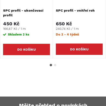
SPC profil - ukončovací
SPC profil - vnitřní roh
profil
450 Kč
650 Kč
Měrná
Měrná
166,67 Kč / 1 m
240,74 Kč / 1 m
cena:
cena:
Skladem
2 ks
Do 2 - 4 týdnů
DO KOŠÍKU
DO KOŠÍKU
Mějte přehled o novinkách