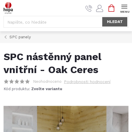
Přejít
NÁKUPNÍ
na
KOŠÍK
obsah
HLEDAT
SPC panely
SPC nástěnný panel
vnitřní - Oak Ceres
Neohodnoceno
Podrobnosti hodnocení
Kód produktu:
Zvolte variantu