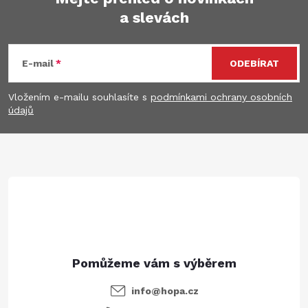
a slevách
Z
á
E-mail
ODEBÍRAT
p
Vložením e-mailu souhlasíte s
podmínkami ochrany osobních
údajů
a
t
í
info
@
hopa.cz