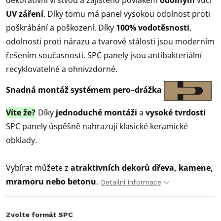
dekorativní vrstvou a zajištěno povlakem
odolným
vůči
UV záření
. Díky tomu má panel vysokou
odolnost proti
poškrábání a poškození. Díky
100% vodotěsnosti
,
odolnosti proti nárazu a tvarové stálosti jsou moderním
řešením současnosti. SPC panely jsou antibakteriální
recyklovatelné a ohnivzdorné.
Snadná montáž systémem pero–drážka
Víte že?
Díky
jednoduché montáži
a
vysoké tvrdosti
SPC panely úspěšně nahrazují klasické keramické
obklady.
Vybírat můžete z
atraktivních dekorů dřeva, kamene,
mramoru nebo betonu
.
Detailní informace
Zvolte formát SPC