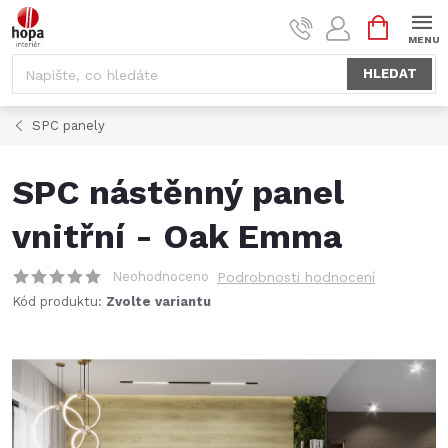
Přejít
NÁKUPNÍ
na
KOŠÍK
obsah
HLEDAT
SPC panely
SPC nástěnný panel
vnitřní - Oak Emma
Neohodnoceno
Podrobnosti hodnocení
Kód produktu:
Zvolte variantu