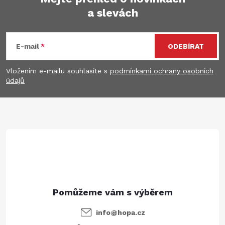
a slevách
Z
á
E-mail
ODEBÍRAT
p
Vložením e-mailu souhlasíte s
podmínkami ochrany osobních
údajů
a
t
í
info
@
hopa.cz