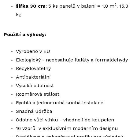
2
šířka 30 cm
: 5 ks panelů v balení = 1,8 m
, 15,3
kg
Použití a výhody:
Vyrobeno v EU
Ekologický - neobsahuje ftaláty a formaldehydy
Recyklovatelný
Antibakteriální
Vysoká odolnost
Rozměrová stálost
Rychlá a jednoduchá suchá instalace
Snadná údržba
Odolné vůči vlhku - vhodné i do koupelen
16 vzorů v exklusivním moderním designu
Doplňkové a zakončovací profily pro výsledný