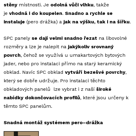
stěny
místnosti. Je
odolná vůči vlhku
, takže
je
vhodná i do koupelen
.
Snadno a rychle se
instaluje
(pero drážka) a
jak na výšku, tak i na šířku
.
SPC panely
se dají velmi snadno řezat
na libovolné
rozměry a lze je nalepit na
jakýkoliv srovnaný
povrch
, čehož se využívá u umakartových bytových
jader, nebo pro instalaci přímo na starý keramický
obklad. Navíc SPC obklad
vytváří bezešvé povrchy
,
který se dobře udržuje. Pro instalaci těchto
obkladových panelů lze vybrat i z naší
široké
nabídky dokončovacích profilů
, které jsou určeny k
těmto SPC panelům.
Snadná montáž systémem pero–drážka