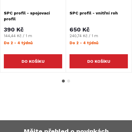
SPC profil - spojovací
SPC profil - vnitřní roh
profil
390 Kč
650 Kč
Měrná
Měrná
144,44 Kč / 1 m
240,74 Kč / 1 m
cena:
cena:
Do 2 - 4 týdnů
Do 2 - 4 týdnů
DO KOŠÍKU
DO KOŠÍKU
Mějte přehled o novinkách